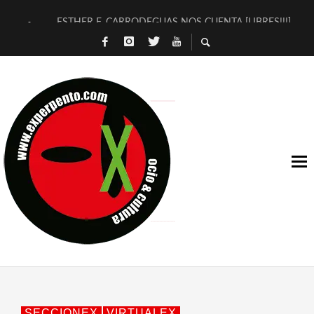
ESTHER F. CARRODEGUAS NOS CUENTA [LIBRES!!!]
[TERRA DE GUAPES] DE SANDRA MONFORT
[ELECTRA JONDA] DE JUAN GUERRERO ZAMORA
TIMBRE 4, LA ESCUELA DEL DIRECTOR TEATRAL CLAUDIO 
30 AÑOS (NO ES NADA) DE LA KATARSIS DEL TOMATAZO
MILITARES JUDÍAS EN #EXVITA
D’BALDOMEROS REINVENTAN [BITÁCORA 3.0] EN EXVITA
MARSHALL FLASH PRESENTA EN EXVITA [RELATIVA SENCILL
JOFRE BARDAGÍ EN EXVITA INTERPRETANDO A SERRAT
YORCH PRESENTA [CURSO DE ARMONÍA PERSECUTORIA] EN
SECCIONEX
VIRTUALEX