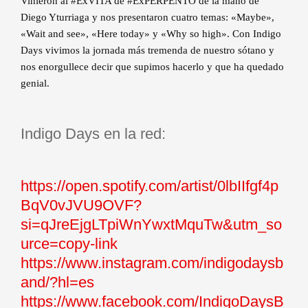
Vinieron al #ExVITA de #ExPERPENTO de la mano de
Diego Yturriaga y nos presentaron cuatro temas: «Maybe»,
«Wait and see», «Here today» y «Why so high». Con Indigo
Days vivimos la jornada más tremenda de nuestro sótano y
nos enorgullece decir que supimos hacerlo y que ha quedado
genial.
Indigo Days en la red:
https://open.spotify.com/artist/0lbIIfgf4p
BqV0vJVU9OVF?
si=qJreEjgLTpiWnYwxtMquTw&utm_so
urce=copy-link
https://www.instagram.com/indigodaysb
and/?hl=es
https://www.facebook.com/IndigoDaysB