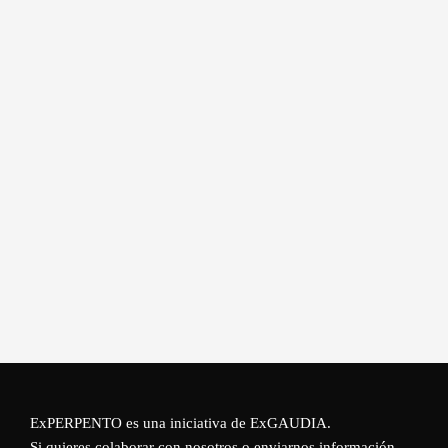
ExPERPENTO es una iniciativa de
ExGAUDIA
.
Si quieres colaborar con nosotros o enviarnos información