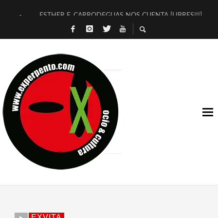
ESTHER F. CARRODEGUAS NOS CUENTA [LIBRES!!!]
[TERRA DE GUAPES] DE SANDRA MONFORT
[ELECTRA JONDA] DE JUAN GUERRERO ZAMORA
TIMBRE 4, LA ESCUELA DEL DIRECTOR TEATRAL CLAUDIO 
30 AÑOS (NO ES NADA) DE LA KATARSIS DEL TOMATAZO
MILITARES JUDÍAS EN #EXVITA
D’BALDOMEROS REINVENTAN [BITÁCORA 3.0] EN EXVITA
MARSHALL FLASH PRESENTA EN EXVITA [RELATIVA SENCILL
JOFRE BARDAGÍ EN EXVITA INTERPRETANDO A SERRAT
YORCH PRESENTA [CURSO DE ARMONÍA PERSECUTORIA] EN
EXVITA