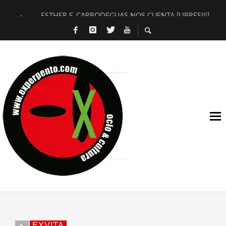
ESTHER F. CARRODEGUAS NOS CUENTA [LIBRES!!!]
[TERRA DE GUAPES] DE SANDRA MONFORT
[ELECTRA JONDA] DE JUAN GUERRERO ZAMORA
TIMBRE 4, LA ESCUELA DEL DIRECTOR TEATRAL CLAUDIO 
30 AÑOS (NO ES NADA) DE LA KATARSIS DEL TOMATAZO
MILITARES JUDÍAS EN #EXVITA
D’BALDOMEROS REINVENTAN [BITÁCORA 3.0] EN EXVITA
MARSHALL FLASH PRESENTA EN EXVITA [RELATIVA SENCILL
JOFRE BARDAGÍ EN EXVITA INTERPRETANDO A SERRAT
YORCH PRESENTA [CURSO DE ARMONÍA PERSECUTORIA] EN
EXVITA