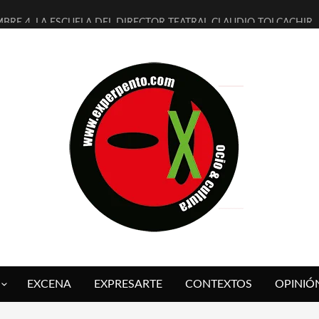
MBRE 4, LA ESCUELA DEL DIRECTOR TEATRAL CLAUDIO TOLCACHIR
 AÑOS (NO ES NADA) DE LA KATARSIS DEL TOMATAZO
LITARES JUDÍAS EN #EXVITA
BALDOMEROS REINVENTAN [BITÁCORA 3.0] EN EXVITA
RSHALL FLASH PRESENTA EN EXVITA [RELATIVA SENCILLEZ]
FRE BARDAGÍ EN EXVITA INTERPRETANDO A SERRAT
RCH PRESENTA [CURSO DE ARMONÍA PERSECUTORIA] EN EXVITA
GALÍ SARE NOS EXPLICA [DESCASADA]
O TENGO PUTOS SUEÑOS»
 FUEGO] DE ESTEL DÍAZ
EXCENA
EXPRESARTE
CONTEXTOS
OPINIÓ