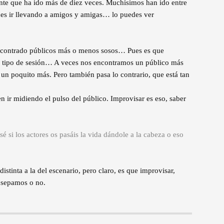
te que ha ido más de diez veces. Muchísimos han ido entre
des ir llevando a amigos y amigas… lo puedes ver
ncontrado públicos más o menos sosos… Pues es que
l tipo de sesión… A veces nos encontramos un público más
a un poquito más. Pero también pasa lo contrario, que está tan
en ir midiendo el pulso del público. Improvisar es eso, saber
é si los actores os pasáis la vida dándole a la cabeza o eso
stinta a la del escenario, pero claro, es que improvisar,
o sepamos o no.