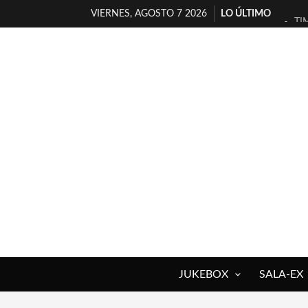
VIERNES, AGOSTO 7 2026
LO ÚLTIMO
TI
30
MI
D’
MA
JO
YO
MA
«N
[A
JUKEBOX
SALA-EX