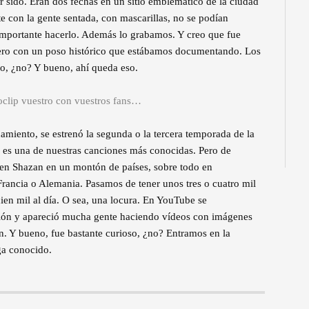
 sido. Eran dos fechas en un sitio emblemático de la ciudad
 con la gente sentada, con mascarillas, no se podían
mportante hacerlo. Además lo grabamos. Y creo que fue
pero con un poso histórico que estábamos documentando. Los
o, ¿no? Y bueno, ahí queda eso.
oclip vuestro con vuestros fans…
amiento, se estrenó la segunda o la tercera temporada de la
ue es una de nuestras canciones más conocidas. Pero de
 en Shazan en un montón de países, sobre todo en
Francia o Alemania. Pasamos de tener unos tres o cuatro mil
cien mil al día. O sea, una locura. En YouTube se
nción y apareció mucha gente haciendo vídeos con imágenes
ión. Y bueno, fue bastante curioso, ¿no? Entramos en la
ga conocido.