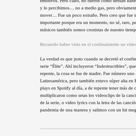
emotivos. Pero claro, no fueron como debían haber
y lo percibimos… no a medio gas, pero obviamente
mover… Fue un poco extraño. Pero creo que fue i
importante porque era un momento, no sé, raro, 
músicos también somos cronistas de nuestro tiemp
Recuerdo haber visto en el confinamiento un vide
La verdad es que justo cuando se decretó el confin
serie “Élite”. Ahí incluyeron “Indestructibles”, q
repente, la cosa se fue de madre. Fue número uno
Latinoamérica, pero también estuvo súper alta en 
plays en Spotify al día, a de repente tener más de 
multiplicaron como setas los videoclips de la ca
de la serie, o video lyrics con la letra de las canc
pandemia de una manera y salimos con un hit me