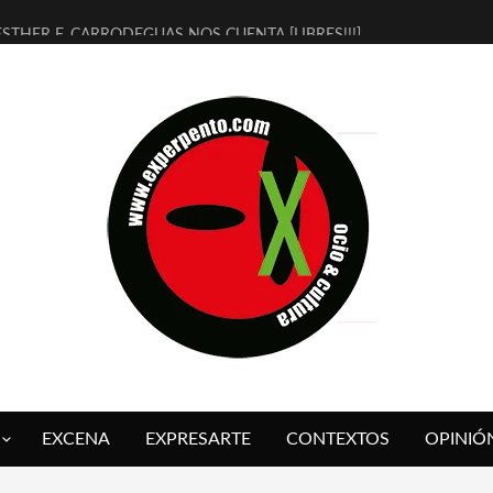
ESTHER F. CARRODEGUAS NOS CUENTA [LIBRES!!!]
[TERRA DE GUAPES] DE SANDRA MONFORT
[ELECTRA JONDA] DE JUAN GUERRERO ZAMORA
TIMBRE 4, LA ESCUELA DEL DIRECTOR TEATRAL CLAUDIO TOLCACHI
30 AÑOS (NO ES NADA) DE LA KATARSIS DEL TOMATAZO
MILITARES JUDÍAS EN #EXVITA
D’BALDOMEROS REINVENTAN [BITÁCORA 3.0] EN EXVITA
MARSHALL FLASH PRESENTA EN EXVITA [RELATIVA SENCILLEZ]
JOFRE BARDAGÍ EN EXVITA INTERPRETANDO A SERRAT
YORCH PRESENTA [CURSO DE ARMONÍA PERSECUTORIA] EN EXVITA
EXCENA
EXPRESARTE
CONTEXTOS
OPINIÓ