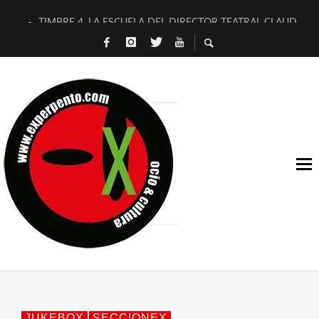
TIMBRE 4, LA ESCUELA DEL DIRECTOR TEATRAL CLAUDIO 
30 AÑOS (NO ES NADA) DE LA KATARSIS DEL TOMATAZO
MILITARES JUDÍAS EN #EXVITA
D’BALDOMEROS REINVENTAN [BITÁCORA 3.0] EN EXVITA
MARSHALL FLASH PRESENTA EN EXVITA [RELATIVA SENCILL
JOFRE BARDAGÍ EN EXVITA INTERPRETANDO A SERRAT
YORCH PRESENTA [CURSO DE ARMONÍA PERSECUTORIA] EN
MAGALÍ SARE NOS EXPLICA [DESCASADA]
«NO TENGO PUTOS SUEÑOS»
[A FUEGO] DE ESTEL DÍAZ
JUKEBOX
SECCIONEX