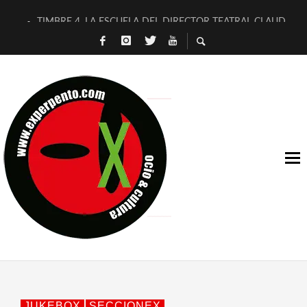
TIMBRE 4, LA ESCUELA DEL DIRECTOR TEATRAL CLAUDIO 
30 AÑOS (NO ES NADA) DE LA KATARSIS DEL TOMATAZO
MILITARES JUDÍAS EN #EXVITA
D’BALDOMEROS REINVENTAN [BITÁCORA 3.0] EN EXVITA
MARSHALL FLASH PRESENTA EN EXVITA [RELATIVA SENCILL
JOFRE BARDAGÍ EN EXVITA INTERPRETANDO A SERRAT
YORCH PRESENTA [CURSO DE ARMONÍA PERSECUTORIA] EN
MAGALÍ SARE NOS EXPLICA [DESCASADA]
«NO TENGO PUTOS SUEÑOS»
[A FUEGO] DE ESTEL DÍAZ
JUKEBOX
SECCIONEX