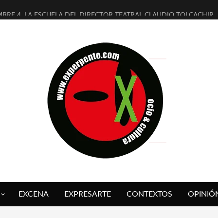
MBRE 4, LA ESCUELA DEL DIRECTOR TEATRAL CLAUDIO TOLCACHIR
 AÑOS (NO ES NADA) DE LA KATARSIS DEL TOMATAZO
LITARES JUDÍAS EN #EXVITA
BALDOMEROS REINVENTAN [BITÁCORA 3.0] EN EXVITA
RSHALL FLASH PRESENTA EN EXVITA [RELATIVA SENCILLEZ]
FRE BARDAGÍ EN EXVITA INTERPRETANDO A SERRAT
RCH PRESENTA [CURSO DE ARMONÍA PERSECUTORIA] EN EXVITA
GALÍ SARE NOS EXPLICA [DESCASADA]
O TENGO PUTOS SUEÑOS»
 FUEGO] DE ESTEL DÍAZ
EXCENA
EXPRESARTE
CONTEXTOS
OPINIÓ