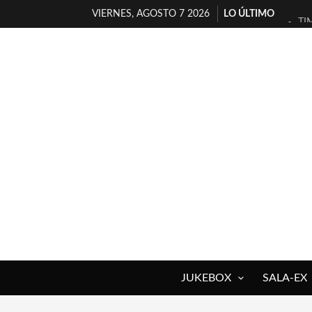
VIERNES, AGOSTO 7 2026
LO ÚLTIMO
TI
30
MI
D’
MA
JO
YO
MA
«N
[A
JUKEBOX
SALA-EX