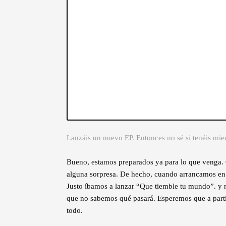
Lanzáis un nuevo EP. Entonces no sé si tenéis mie
Bueno, estamos preparados ya para lo que venga.
alguna sorpresa. De hecho, cuando arrancamos en 
Justo íbamos a lanzar “Que tiemble tu mundo”. y 
que no sabemos qué pasará. Esperemos que a parti
todo.