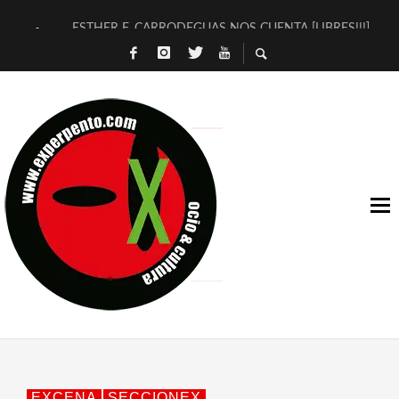
ESTHER F. CARRODEGUAS NOS CUENTA [LIBRES!!!]
[TERRA DE GUAPES] DE SANDRA MONFORT
[ELECTRA JONDA] DE JUAN GUERRERO ZAMORA
TIMBRE 4, LA ESCUELA DEL DIRECTOR TEATRAL CLAUDIO 
30 AÑOS (NO ES NADA) DE LA KATARSIS DEL TOMATAZO
MILITARES JUDÍAS EN #EXVITA
D’BALDOMEROS REINVENTAN [BITÁCORA 3.0] EN EXVITA
MARSHALL FLASH PRESENTA EN EXVITA [RELATIVA SENCILL
JOFRE BARDAGÍ EN EXVITA INTERPRETANDO A SERRAT
YORCH PRESENTA [CURSO DE ARMONÍA PERSECUTORIA] EN
EXCENA
SECCIONEX