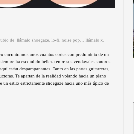
rubio de, llámalo shoegaze, lo-fi, noise pop… llámalo x.
sco encontramos unos cuantos cortes con predominio de un
siempre ha escondido belleza entre sus vendavales sonoros
 aquí están despampanantes. Tanto en las partes guitarreras,
uctoras. Te apartan de la realidad volando hacia un plano
de un estilo estrictamente shoegaze hacia uno más típico de