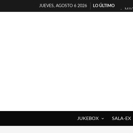
JUEVES, AGOSTO 6 2026
LO ÚLTIMO
MAG
«NO
[A 
[LA
OSL
FÉL
[EL
ENT
ARR
DEL
JUKEBOX
SALA-EX