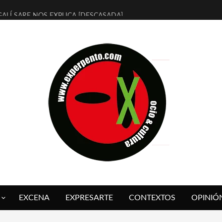
ALÍ SARE NOS EXPLICA [DESCASADA]
 TENGO PUTOS SUEÑOS»
FUEGO] DE ESTEL DÍAZ
 BOLA NEGRA] DE JAVIER CALVO Y JAVIER AMBROSSI
O OVNIES LLEGAN CORRIENDO A ARANDA (SONORAMA Y COSQUÍN
IX CALVO NOS PRESENTA [LAS PALMERAS] (NOVELA DE VAMPIROS V
 SER QUERIDO] DE RODRIGO SOROGOYEN
REVISTA A IVÁN HUMANES POR [EL LIBRO ROJO]
ABAL, ARRABAL, ARRABAL, ARRABEAUX
 ASOMBRO CASUAL A LA MIRADA PURA: [SOBRE ARTE INFANTIL] D
EXCENA
EXPRESARTE
CONTEXTOS
OPINIÓ