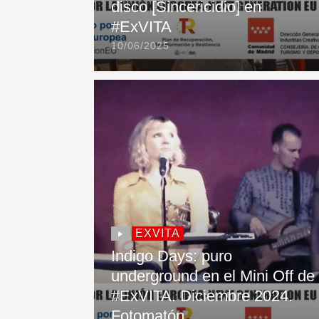
disco [Sincericidio] en
#ExVITA
10/06/2025
EXVITA
Indigo Days: puro
underground en el Mini Off de
#ExVITA. Diciembre 2024.
Fotomatón.