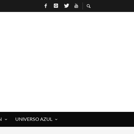
 ROCK)
IVOS Y MUERTOS)
E RAÚL HERRERO
N
UNIVERSO AZUL