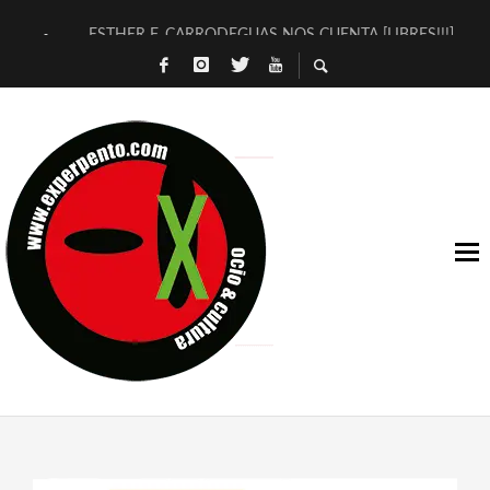
ESTHER F. CARRODEGUAS NOS CUENTA [LIBRES!!!]
[TERRA DE GUAPES] DE SANDRA MONFORT
[ELECTRA JONDA] DE JUAN GUERRERO ZAMORA
TIMBRE 4, LA ESCUELA DEL DIRECTOR TEATRAL CLAUDIO 
30 AÑOS (NO ES NADA) DE LA KATARSIS DEL TOMATAZO
MILITARES JUDÍAS EN #EXVITA
D’BALDOMEROS REINVENTAN [BITÁCORA 3.0] EN EXVITA
MARSHALL FLASH PRESENTA EN EXVITA [RELATIVA SENCILL
JOFRE BARDAGÍ EN EXVITA INTERPRETANDO A SERRAT
YORCH PRESENTA [CURSO DE ARMONÍA PERSECUTORIA] EN