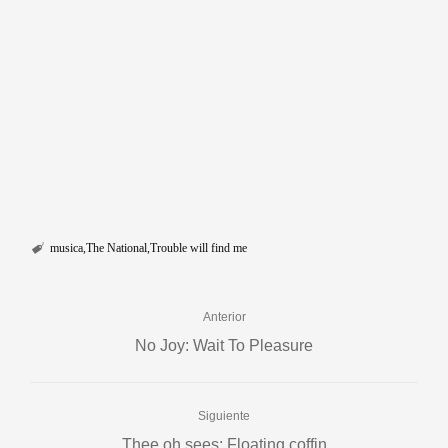
musica
The National
Trouble will find me
Anterior
No Joy: Wait To Pleasure
Siguiente
Thee oh sees: Floating coffin