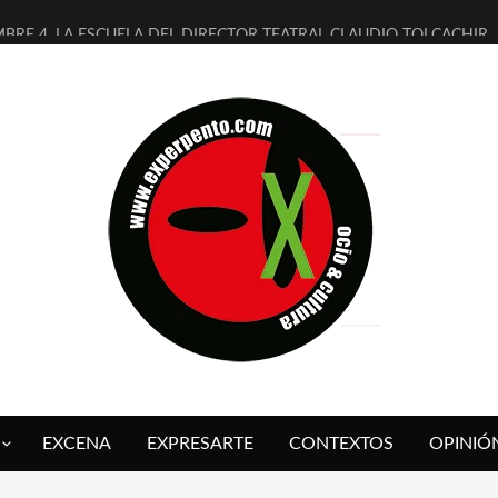
MBRE 4, LA ESCUELA DEL DIRECTOR TEATRAL CLAUDIO TOLCACHIR
 AÑOS (NO ES NADA) DE LA KATARSIS DEL TOMATAZO
LITARES JUDÍAS EN #EXVITA
BALDOMEROS REINVENTAN [BITÁCORA 3.0] EN EXVITA
RSHALL FLASH PRESENTA EN EXVITA [RELATIVA SENCILLEZ]
FRE BARDAGÍ EN EXVITA INTERPRETANDO A SERRAT
RCH PRESENTA [CURSO DE ARMONÍA PERSECUTORIA] EN EXVITA
GALÍ SARE NOS EXPLICA [DESCASADA]
O TENGO PUTOS SUEÑOS»
 FUEGO] DE ESTEL DÍAZ
EXCENA
EXPRESARTE
CONTEXTOS
OPINIÓ