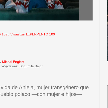
 109
/
Visualizar ExPERPENTO 109
y
Michal Englert
z Więcławek, Bogumiła Bajor
 vida de Aniela, mujer transgénero que
n pueblo polaco —con mujer e hijos—