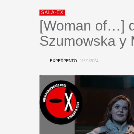
SALA-EX
[Woman of…] d
Szumowska y M
EXPERPENTO
11/11/2024