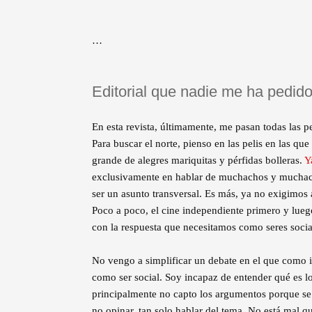
…
Editorial que nadie me ha pedid
En esta revista, últimamente, me pasan todas las pe
Para buscar el norte, pienso en las pelis en las q
grande de alegres mariquitas y pérfidas bolleras.
Y
exclusivamente en hablar de muchachos y muchac
ser un asunto transversal. Es más, ya no exigimos
Poco a poco, el cine independiente primero y lueg
con la respuesta que necesitamos como seres social
No vengo a simplificar un debate en el que como 
como ser social. Soy incapaz de entender qué es lo 
principalmente no capto los argumentos porque se
no opinar, tan solo hablar del tema. No está mal q