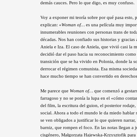
demás cauces. Pero lo que digo, es muy confuso.
Voy a exponer mi teoría sobre por qué pasa esto, p
explican: «
Woman of…
es una película muy import
innumerables reuniones con personas trans de tod
décadas. Nos han confiado sus historias y gracias
Aniela e Iza. El caso de Aniela, que vivió casi l
decidió dar el paso hacia su reconocimiento como 
transición que se ha vivido en Polonia, donde la s
derrocar el régimen comunista. Esa misma sociedad
hace mucho tiempo se han convertido en derechos 
Me parece que
Woman of…
que comenzó a gestars
farragoso y no se ponía la lupa en el «cómo contar
del film, la escritura del guion, el posterior rodaj
social. Ahora a todo el mundo le da miedo hablar so
se ven obligados a justificar lo que quieren narra
barniz, que rompen el foco. En las notas llegan a j
cisgénero, Małgorzata Hajewska-Krzysztofik para 