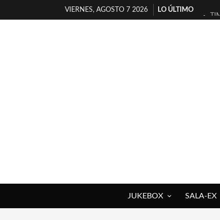
VIERNES, AGOSTO 7 2026
LO ÚLTIMO
TI
30
MI
D’
MA
JO
YO
MA
«N
[A
JUKEBOX
SALA-EX