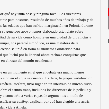
or qué hay tanta cosa y ninguna focal. Los directores
ante para nosotros, resultado de muchos años de trabajo y de
as las edades que han sufrido marginación en Polonia durante
 a su generoso apoyo hemos elaborado este relato sobre
a mitad de su vida como hombre en una ciudad de provincias y
mujer, nos pareció simbólico, es una metáfora de la
ociedad se unió en torno al sindicato Solidaridad para
 que luchó por la libertad ahora rechaza conquistas que
en el resto del mundo occidental».
e en un momento en el que el debate era mucho menos
» sino en el «qué se cuenta». Es decir, la propia vertebración
e, etcétera, etcétera, tuvo lugar en un intervalo de mucho ruido
bre el asunto trans, incluidos los directores de la película y
r, y a someterlo a varias capas de argumentos a modo de
ustificar su
casting,
explican por qué han elegido a la actriz
dar vida a Aniela.