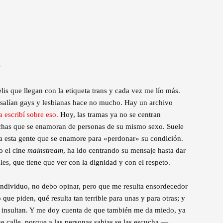
o
lis que llegan con la etiqueta trans y cada vez me lío más.
ue salían gays y lesbianas hace no mucho. Hay un archivo
a escribí sobre eso.
Hoy, las tramas ya no se centran
has que se enamoran de personas de su mismo sexo. Suele
 a esta gente que se enamore para «perdonar» su condición.
o el cine
mainstream
, ha ido centrando su mensaje hasta dar
es, que tiene que ver con la dignidad y con el respeto.
individuo, no debo opinar, pero que me resulta ensordecedor
que piden, qué resulta tan terrible para unas y para otras; y
 insultan. Y me doy cuenta de que también me da miedo, ya
ue calle, porque a las personas sabias se las escucha —