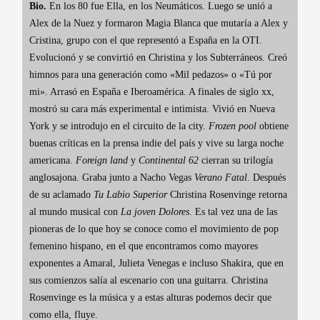
Bio.
En los 80 fue Ella, en los Neumáticos. Luego se unió a
Alex de la Nuez y formaron Magia Blanca que mutaría a Alex y
Cristina, grupo con el que representó a España en la OTI.
Evolucionó y se convirtió en Christina y los Subterráneos. Creó
himnos para una generación como «Mil pedazos» o «Tú por
mi». Arrasó en España e Iberoamérica. A finales de siglo xx,
mostró su cara más experimental e intimista. Vivió en Nueva
York y se introdujo en el circuito de la city.
Frozen pool
obtiene
buenas críticas en la prensa indie del país y vive su larga noche
americana.
Foreign land
y
Continental 62
cierran su trilogía
anglosajona. Graba junto a Nacho Vegas
Verano Fatal
. Después
de su aclamado
Tu Labio Superior
Christina Rosenvinge retorna
al mundo musical con
La joven Dolores
. Es tal vez una de las
pioneras de lo que hoy se conoce como el movimiento de pop
femenino hispano, en el que encontramos como mayores
exponentes a Amaral, Julieta Venegas e incluso Shakira, que en
sus comienzos salía al escenario con una guitarra. Christina
Rosenvinge es la música y a estas alturas podemos decir que
como ella, fluye.