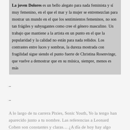
La joven Dolores
es un bello alegato para nada feminista y sí
muy femenino, en el que el mar y la mujer se entremezclan para
mostrar un mundo en el que los sentimientos femeninos, no son
tan frágiles y subyugantes como cree el género masculino. Un
trabajo que mantiene a la artista en un punto en el que la
popularidad y la calidad no están para nada reñidos. Los
contrastes entre luces y sombras, la dureza mostrada con
fragilidad sigue siendo el punto fuerte de Christina Rosenvinge,
que vuelve a demostrar que en su música, siempre, menos es
más
..
..
A lo largo de tu carrera Pixies, Sonic Youth, Yo la tengo han
aparecido junto a tu nombre. Las referencias a Leonard
Cohen son constantes y claras… ¿A día de hoy hay algo