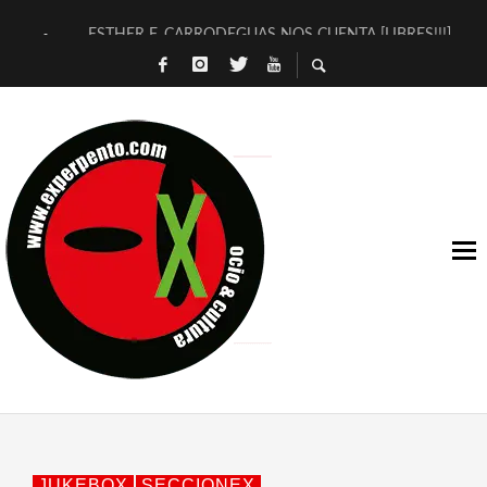
ESTHER F. CARRODEGUAS NOS CUENTA [LIBRES!!!]
[TERRA DE GUAPES] DE SANDRA MONFORT
[ELECTRA JONDA] DE JUAN GUERRERO ZAMORA
TIMBRE 4, LA ESCUELA DEL DIRECTOR TEATRAL CLAUDIO 
30 AÑOS (NO ES NADA) DE LA KATARSIS DEL TOMATAZO
MILITARES JUDÍAS EN #EXVITA
D’BALDOMEROS REINVENTAN [BITÁCORA 3.0] EN EXVITA
MARSHALL FLASH PRESENTA EN EXVITA [RELATIVA SENCILL
JOFRE BARDAGÍ EN EXVITA INTERPRETANDO A SERRAT
YORCH PRESENTA [CURSO DE ARMONÍA PERSECUTORIA] EN
JUKEBOX
SECCIONEX