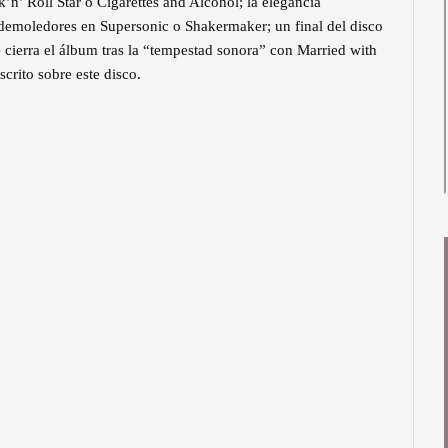
k’n’ Roll Star o Cigarettes and Alcohol; la elegancia
s demoledores en Supersonic o Shakermaker; un final del disco
 cierra el álbum tras la “tempestad sonora” con Married with
crito sobre este disco.