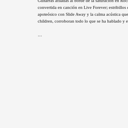
Guitarras afiladas al borde de la saturación en Roc
convertida en canción en Live Forever; estribillo
apoteósico con Slide Away y la calma acústica que
children, corroboran todo lo que se ha hablado y es
…