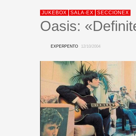
JUKEBOX
SALA-EX
SECCIONEX
Oasis: «Defini
EXPERPENTO
12/10/2004