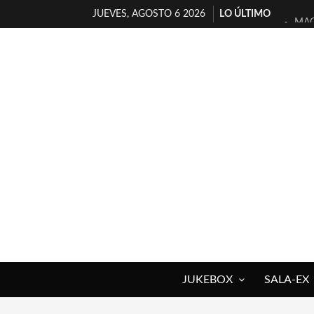
JUEVES, AGOSTO 6 2026
LO ÚLTIMO
MAG
«NO
[A 
[LA
OSL
FÉL
[EL
ENT
ARR
DEL
JUKEBOX
SALA-EX