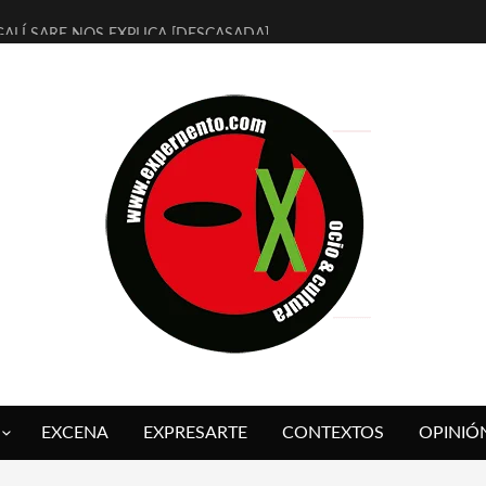
ALÍ SARE NOS EXPLICA [DESCASADA]
 TENGO PUTOS SUEÑOS»
FUEGO] DE ESTEL DÍAZ
 BOLA NEGRA] DE JAVIER CALVO Y JAVIER AMBROSSI
O OVNIES LLEGAN CORRIENDO A ARANDA (SONORAMA Y COSQUÍN
IX CALVO NOS PRESENTA [LAS PALMERAS] (NOVELA DE VAMPIROS V
 SER QUERIDO] DE RODRIGO SOROGOYEN
REVISTA A IVÁN HUMANES POR [EL LIBRO ROJO]
ABAL, ARRABAL, ARRABAL, ARRABEAUX
 ASOMBRO CASUAL A LA MIRADA PURA: [SOBRE ARTE INFANTIL] D
EXCENA
EXPRESARTE
CONTEXTOS
OPINIÓ