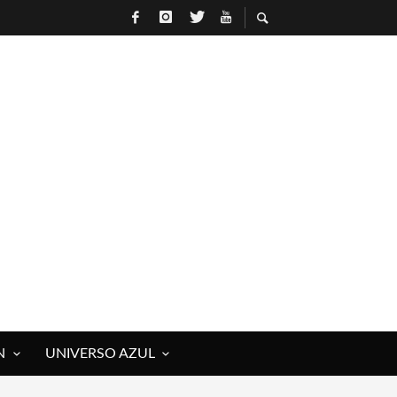
 ROCK)
IVOS Y MUERTOS)
E RAÚL HERRERO
N
UNIVERSO AZUL