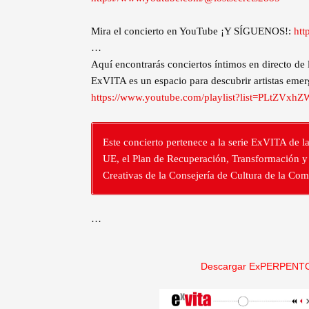
Mira el concierto en YouTube ¡Y SÍGUENOS!:
htt
…
Aquí encontrarás conciertos íntimos en directo de
ExVITA es un espacio para descubrir artistas emer
https://www.youtube.com/playlist?list=PLtZ
Este concierto pertenece a la serie ExVITA de l
UE, el Plan de Recuperación, Transformación y R
Creativas de la Consejería de Cultura de la Co
…
Descargar ExPERPENTO