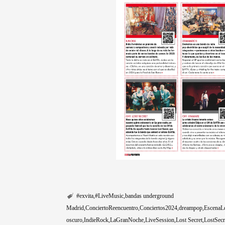
#exvita
#LiveMusic
bandas underground
Madrid
ConciertoReencuentro
Conciertos2024
dreampop
EscenaL
oscuro
IndieRock
LaGranNoche
LiveSession
Lost Secret
LostSecr