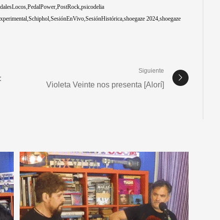
dalesLocos
PedalPower
PostRock
psicodelia
xperimental
Schiphol
SesiónEnVivo
SesiónHistórica
shoegaze 2024
shoegaze
Siguiente
:
Violeta Veinte nos presenta [Alorí]