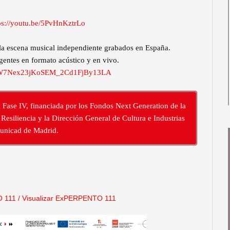
ps://youtu.be/5PvHnKztrLo
 la escena musical independiente grabados en España.
gentes en formato acústico y en vivo.
VxhZW7Nex23jKoSEM_2Cd1FjBy13LA
a Fase IV, financiada por los Fondos Next Generation de la
esiliencia y la Dirección General de Cultura e Industrias
municad de Madrid.
 111
/
Visualizar ExPERPENTO 111