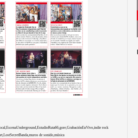
ocal
EscenaUnderground
EstudioRuta66
gore
GrabaciónEnVivo
indie rock
et
LostSecretBanda
muros de sonido
música