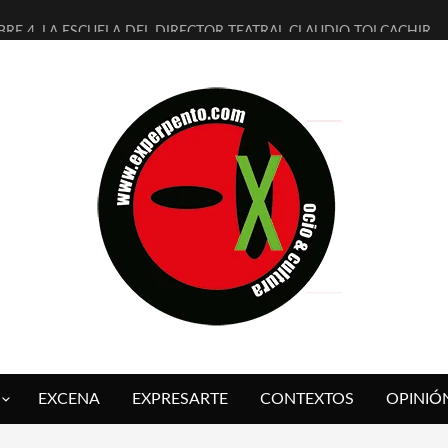
BRE 4, LA ESCUELA DEL DIRECTOR TEATRAL CLAUDIO TOLCACHIR
AÑOS (NO ES NADA) DE LA KATARSIS DEL TOMATAZO
ITARES JUDÍAS EN #EXVITA
ALDOMEROS REINVENTAN [BITÁCORA 3.0] EN EXVITA
SHALL FLASH PRESENTA EN EXVITA [RELATIVA SENCILLEZ]
RE BARDAGÍ EN EXVITA INTERPRETANDO A SERRAT
CH PRESENTA [CURSO DE ARMONÍA PERSECUTORIA] EN EXVITA
ALÍ SARE NOS EXPLICA [DESCASADA]
 TENGO PUTOS SUEÑOS»
FUEGO] DE ESTEL DÍAZ
EXCENA
EXPRESARTE
CONTEXTOS
OPINIÓ