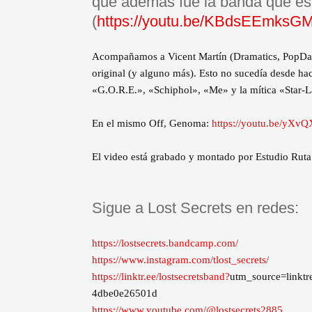
que además fue la banda que es
(
https://youtu.be/KBdsEEmksG
Acompañamos a Vicent Martín (Dramatics, PopData)
original (y alguno más). Esto no sucedía desde ha
«G.O.R.E.», «Schiphol», «Me» y la mítica «Star-La
En el mismo Off, Genoma:
https://youtu.be/yX
El video está grabado y montado por Estudio Rut
Sigue a Lost Secrets en redes:
https://lostsecrets.bandcamp.com/
https://www.instagram.com/tlost_secrets/
https://linktr.ee/lostsecretsband?
utm_source=linktr
4dbe0e26501d
https://www.youtube.com/@lostsecrets2885