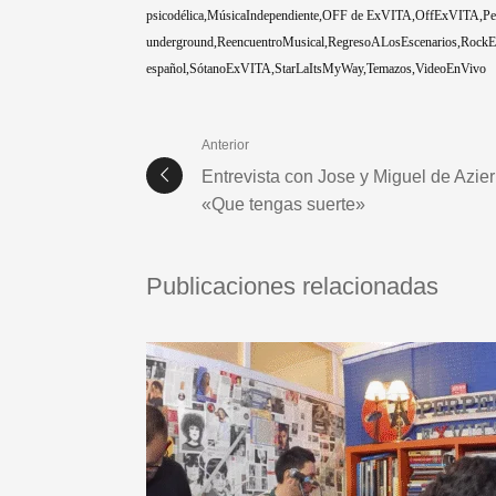
psicodélica
MúsicaIndependiente
OFF de ExVITA
OffExVITA
Pe
underground
ReencuentroMusical
RegresoALosEscenarios
RockE
español
SótanoExVITA
StarLaItsMyWay
Temazos
VideoEnVivo
Anterior
Entrevista con Jose y Miguel de Azier
«Que tengas suerte»
Publicaciones relacionadas