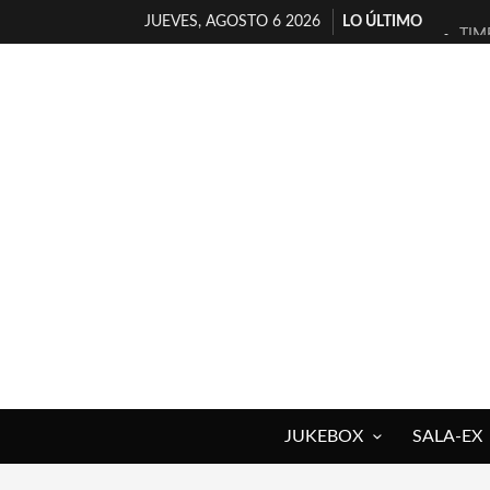
JUEVES, AGOSTO 6 2026
LO ÚLTIMO
TIM
30 
MIL
D’B
MAR
JOF
YOR
MAG
«NO
[A 
JUKEBOX
SALA-EX