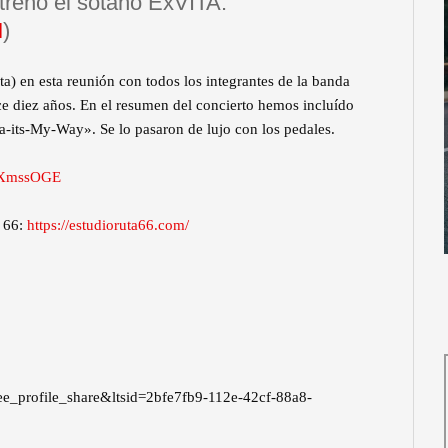
trenó el sótano ExVITA.
M
)
 en esta reunión con todos los integrantes de la banda
ce diez años. En el resumen del concierto hemos incluído
-its-My-Way». Se lo pasaron de lujo con los pedales.
vQXmssOGE
a 66:
https://estudioruta66.com/
ee_profile_share&ltsid=2bfe7fb9-112e-42cf-88a8-