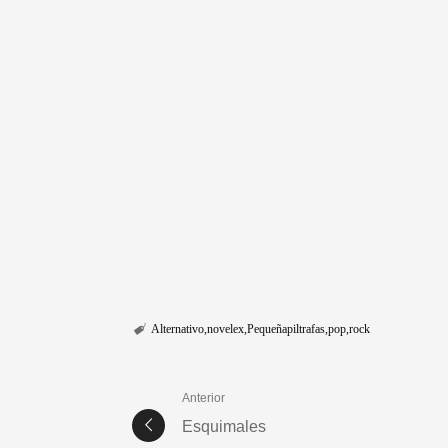
Alternativo
novelex
Pequeñapiltrafas
pop
rock
Anterior
Esquimales