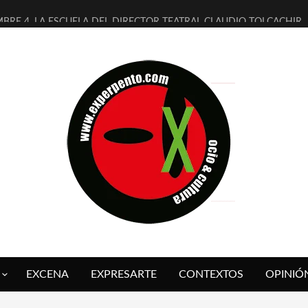
MBRE 4, LA ESCUELA DEL DIRECTOR TEATRAL CLAUDIO TOLCACHIR
 AÑOS (NO ES NADA) DE LA KATARSIS DEL TOMATAZO
LITARES JUDÍAS EN #EXVITA
BALDOMEROS REINVENTAN [BITÁCORA 3.0] EN EXVITA
RSHALL FLASH PRESENTA EN EXVITA [RELATIVA SENCILLEZ]
FRE BARDAGÍ EN EXVITA INTERPRETANDO A SERRAT
RCH PRESENTA [CURSO DE ARMONÍA PERSECUTORIA] EN EXVITA
GALÍ SARE NOS EXPLICA [DESCASADA]
O TENGO PUTOS SUEÑOS»
 FUEGO] DE ESTEL DÍAZ
EXCENA
EXPRESARTE
CONTEXTOS
OPINIÓ