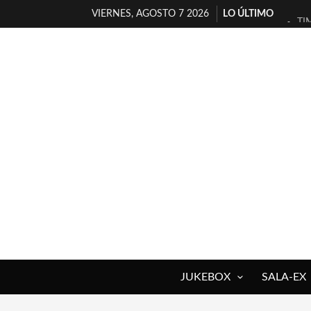
VIERNES, AGOSTO 7 2026
LO ÚLTIMO
TI
30
MI
D’
MA
JO
YO
MA
«N
[A
JUKEBOX
SALA-EX