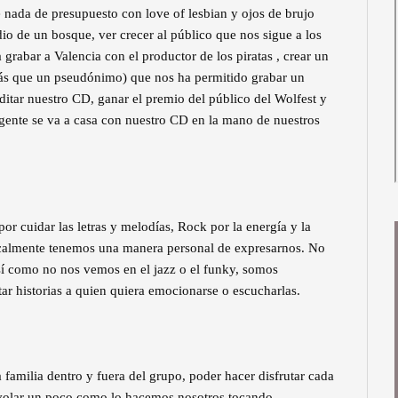
e nada de presupuesto con love of lesbian y ojos de brujo
io de un bosque, ver crecer al público que nos sigue a los
a grabar a Valencia con el productor de los piratas , crear un
s que un pseudónimo) que nos ha permitido grabar un
ditar nuestro CD, ganar el premio del público del Wolfest y
ente se va a casa con nuestro CD en la mano de nuestros
or cuidar las letras y melodías, Rock por la energía y la
calmente tenemos una manera personal de expresarnos. No
sí como no nos vemos en el jazz o el funky, somos
r historias a quien quiera emocionarse o escucharlas.
familia dentro y fuera del grupo, poder hacer disfrutar cada
 volar un poco como lo hacemos nosotros tocando.