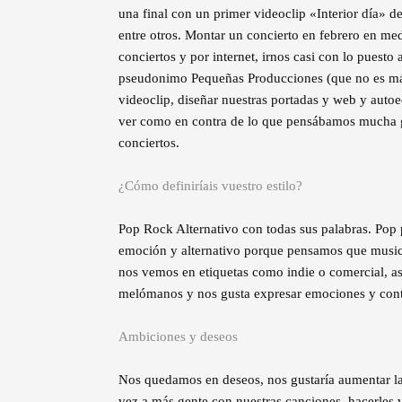
una final con un primer videoclip «Interior día» d
entre otros. Montar un concierto en febrero en med
conciertos y por internet, irnos casi con lo puesto 
pseudonimo Pequeñas Producciones (que no es má
videoclip, diseñar nuestras portadas y web y autoe
ver como en contra de lo que pensábamos mucha g
conciertos.
¿Cómo definiríais vuestro estilo?
Pop Rock Alternativo con todas sus palabras. Pop p
emoción y alternativo porque pensamos que musi
nos vemos en etiquetas como indie o comercial, a
melómanos y nos gusta expresar emociones y conta
Ambiciones y deseos
Nos quedamos en deseos, nos gustaría aumentar la 
vez a más gente con nuestras canciones, hacerles