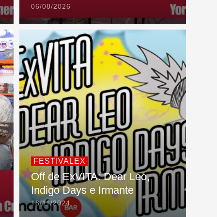
06/08/2026
FESTIVALEX
Off de ExVITA: Dear Leo,
Indigo Days e Irmante
18/11/2024