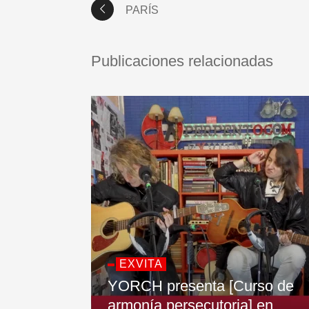
PARÍS
Publicaciones relacionadas
EXVITA
YORCH presenta [Curso de
armonía persecutoria] en