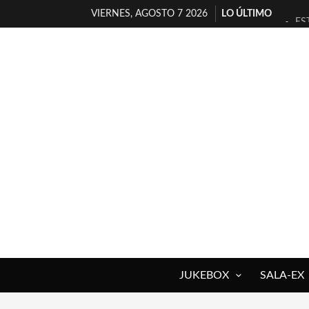
VIERNES, AGOSTO 7 2026
LO ÚLTIMO
ES
[T
[E
TI
30
MI
D’
MA
JO
YO
JUKEBOX
SALA-EX