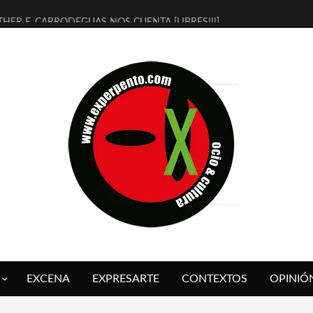
THER F. CARRODEGUAS NOS CUENTA [LIBRES!!!]
ERRA DE GUAPES] DE SANDRA MONFORT
LECTRA JONDA] DE JUAN GUERRERO ZAMORA
MBRE 4, LA ESCUELA DEL DIRECTOR TEATRAL CLAUDIO TOLCACHIR
 AÑOS (NO ES NADA) DE LA KATARSIS DEL TOMATAZO
LITARES JUDÍAS EN #EXVITA
BALDOMEROS REINVENTAN [BITÁCORA 3.0] EN EXVITA
RSHALL FLASH PRESENTA EN EXVITA [RELATIVA SENCILLEZ]
FRE BARDAGÍ EN EXVITA INTERPRETANDO A SERRAT
RCH PRESENTA [CURSO DE ARMONÍA PERSECUTORIA] EN EXVITA
EXCENA
EXPRESARTE
CONTEXTOS
OPINIÓ