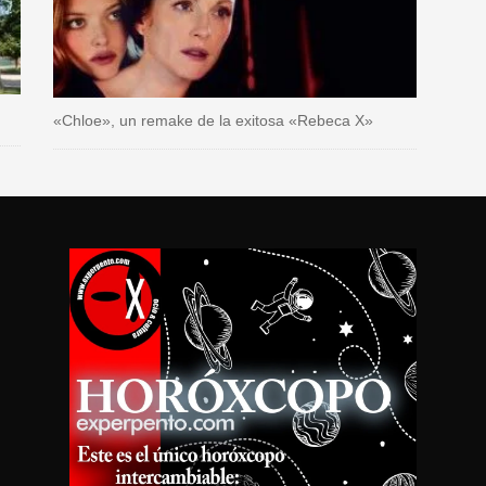
«Chloe», un remake de la exitosa «Rebeca X»