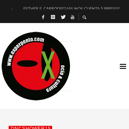
ESTHER F. CARRODEGUAS NOS CUENTA [LIBRES!!!]
[TERRA DE GUAPES] DE SANDRA MONFORT
[ELECTRA JONDA] DE JUAN GUERRERO ZAMORA
TIMBRE 4, LA ESCUELA DEL DIRECTOR TEATRAL CLAUDIO 
30 AÑOS (NO ES NADA) DE LA KATARSIS DEL TOMATAZO
MILITARES JUDÍAS EN #EXVITA
D’BALDOMEROS REINVENTAN [BITÁCORA 3.0] EN EXVITA
MARSHALL FLASH PRESENTA EN EXVITA [RELATIVA SENCILL
JOFRE BARDAGÍ EN EXVITA INTERPRETANDO A SERRAT
YORCH PRESENTA [CURSO DE ARMONÍA PERSECUTORIA] EN
ZINCSHOWER15