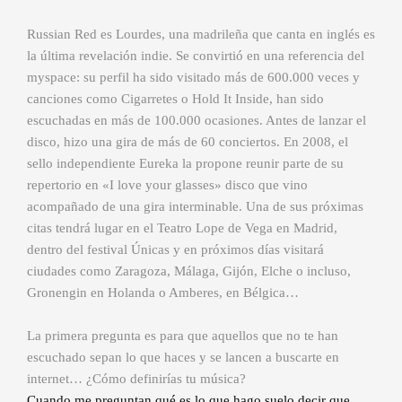
Russian Red es Lourdes, una madrileña que canta en inglés es
la última revelación indie. Se convirtió en una referencia del
myspace: su perfil ha sido visitado más de 600.000 veces y
canciones como Cigarretes o Hold It Inside, han sido
escuchadas en más de 100.000 ocasiones. Antes de lanzar el
disco, hizo una gira de más de 60 conciertos. En 2008, el
sello independiente Eureka la propone reunir parte de su
repertorio en «I love your glasses» disco que vino
acompañado de una gira interminable. Una de sus próximas
citas tendrá lugar en el Teatro Lope de Vega en Madrid,
dentro del festival Únicas y en próximos días visitará
ciudades como Zaragoza, Málaga, Gijón, Elche o incluso,
Gronengin en Holanda o Amberes, en Bélgica…
La primera pregunta es para que aquellos que no te han
escuchado sepan lo que haces y se lancen a buscarte en
internet… ¿Cómo definirías tu música?
Cuando me preguntan qué es lo que hago suelo decir que