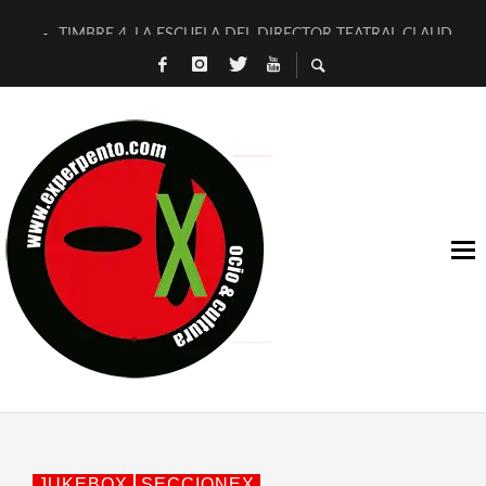
TIMBRE 4, LA ESCUELA DEL DIRECTOR TEATRAL CLAUDIO 
30 AÑOS (NO ES NADA) DE LA KATARSIS DEL TOMATAZO
MILITARES JUDÍAS EN #EXVITA
D’BALDOMEROS REINVENTAN [BITÁCORA 3.0] EN EXVITA
MARSHALL FLASH PRESENTA EN EXVITA [RELATIVA SENCILL
JOFRE BARDAGÍ EN EXVITA INTERPRETANDO A SERRAT
YORCH PRESENTA [CURSO DE ARMONÍA PERSECUTORIA] EN
MAGALÍ SARE NOS EXPLICA [DESCASADA]
«NO TENGO PUTOS SUEÑOS»
[A FUEGO] DE ESTEL DÍAZ
JUKEBOX
SECCIONEX