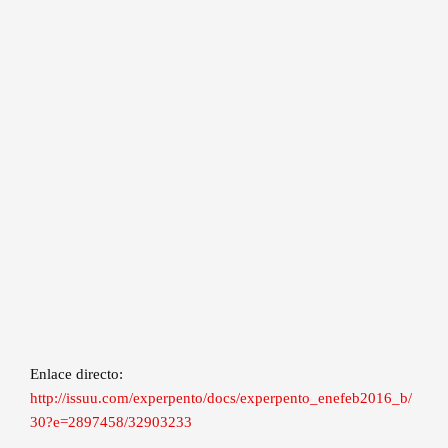
Enlace directo:
http://issuu.com/experpento/docs/experpento_enefeb2016_b/
30?e=2897458/32903233