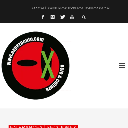
MAGALÍ SARE NOS EXPLICA [DESCASADA]
«NO TENGO PUTOS SUEÑOS»
[A FUEGO] DE ESTEL DÍAZ
[LA BOLA NEGRA] DE JAVIER CALVO Y JAVIER AMBROSSI
OSLO OVNIES LLEGAN CORRIENDO A ARANDA (SONORAMA
FÉLIX CALVO NOS PRESENTA [LAS PALMERAS] (NOVELA DE
[EL SER QUERIDO] DE RODRIGO SOROGOYEN
ENTREVISTA A IVÁN HUMANES POR [EL LIBRO ROJO]
ARRABAL, ARRABAL, ARRABAL, ARRABEAUX
DEL ASOMBRO CASUAL A LA MIRADA PURA: [SOBRE ARTE I
EN FRANCEX
SECCIONEX