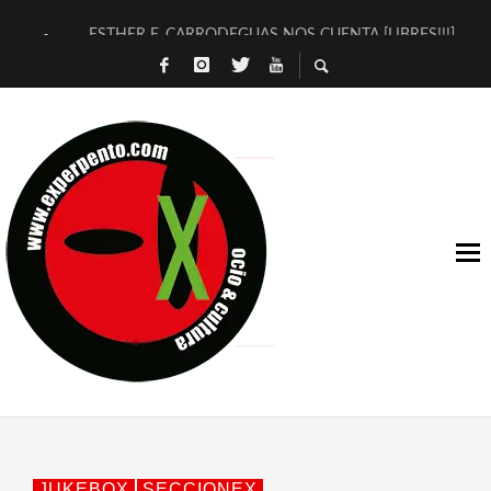
ESTHER F. CARRODEGUAS NOS CUENTA [LIBRES!!!]
[TERRA DE GUAPES] DE SANDRA MONFORT
[ELECTRA JONDA] DE JUAN GUERRERO ZAMORA
TIMBRE 4, LA ESCUELA DEL DIRECTOR TEATRAL CLAUDIO 
30 AÑOS (NO ES NADA) DE LA KATARSIS DEL TOMATAZO
MILITARES JUDÍAS EN #EXVITA
D’BALDOMEROS REINVENTAN [BITÁCORA 3.0] EN EXVITA
MARSHALL FLASH PRESENTA EN EXVITA [RELATIVA SENCILL
JOFRE BARDAGÍ EN EXVITA INTERPRETANDO A SERRAT
YORCH PRESENTA [CURSO DE ARMONÍA PERSECUTORIA] EN
JUKEBOX
SECCIONEX