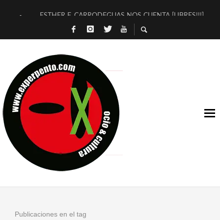
ESTHER F. CARRODEGUAS NOS CUENTA [LIBRES!!!]
[TERRA DE GUAPES] DE SANDRA MONFORT
[ELECTRA JONDA] DE JUAN GUERRERO ZAMORA
TIMBRE 4, LA ESCUELA DEL DIRECTOR TEATRAL CLAUDIO 
30 AÑOS (NO ES NADA) DE LA KATARSIS DEL TOMATAZO
MILITARES JUDÍAS EN #EXVITA
D’BALDOMEROS REINVENTAN [BITÁCORA 3.0] EN EXVITA
MARSHALL FLASH PRESENTA EN EXVITA [RELATIVA SENCILL
JOFRE BARDAGÍ EN EXVITA INTERPRETANDO A SERRAT
YORCH PRESENTA [CURSO DE ARMONÍA PERSECUTORIA] EN
Publicaciones en el tag