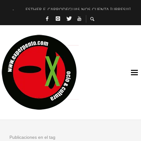
ESTHER F. CARRODEGUAS NOS CUENTA [LIBRES!!!]
[TERRA DE GUAPES] DE SANDRA MONFORT
[ELECTRA JONDA] DE JUAN GUERRERO ZAMORA
TIMBRE 4, LA ESCUELA DEL DIRECTOR TEATRAL CLAUDIO 
30 AÑOS (NO ES NADA) DE LA KATARSIS DEL TOMATAZO
MILITARES JUDÍAS EN #EXVITA
D’BALDOMEROS REINVENTAN [BITÁCORA 3.0] EN EXVITA
MARSHALL FLASH PRESENTA EN EXVITA [RELATIVA SENCILL
JOFRE BARDAGÍ EN EXVITA INTERPRETANDO A SERRAT
YORCH PRESENTA [CURSO DE ARMONÍA PERSECUTORIA] EN
Publicaciones en el tag