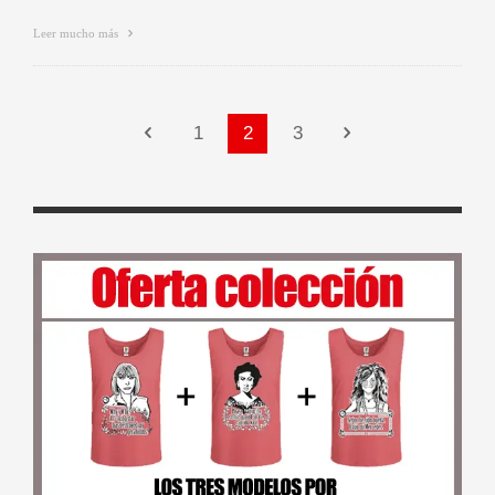
Leer mucho más
1
2
3