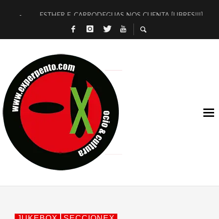
ESTHER F. CARRODEGUAS NOS CUENTA [LIBRES!!!]
[TERRA DE GUAPES] DE SANDRA MONFORT
[ELECTRA JONDA] DE JUAN GUERRERO ZAMORA
TIMBRE 4, LA ESCUELA DEL DIRECTOR TEATRAL CLAUDIO 
30 AÑOS (NO ES NADA) DE LA KATARSIS DEL TOMATAZO
MILITARES JUDÍAS EN #EXVITA
D’BALDOMEROS REINVENTAN [BITÁCORA 3.0] EN EXVITA
MARSHALL FLASH PRESENTA EN EXVITA [RELATIVA SENCILL
JOFRE BARDAGÍ EN EXVITA INTERPRETANDO A SERRAT
YORCH PRESENTA [CURSO DE ARMONÍA PERSECUTORIA] EN
JUKEBOX
SECCIONEX