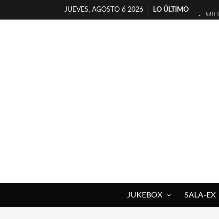
JUEVES, AGOSTO 6 2026
LO ÚLTIMO
MIL
D’B
MAR
JOF
YOR
MAG
«NO
[A 
[LA
OSL
JUKEBOX
SALA-EX