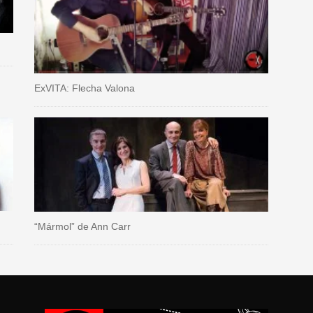
ExVITA: Flecha Valona
“Mármol” de Ann Carr