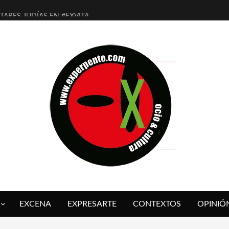
ITARES JUDÍAS EN #EXVITA
ALDOMEROS REINVENTAN [BITÁCORA 3.0] EN EXVITA
SHALL FLASH PRESENTA EN EXVITA [RELATIVA SENCILLEZ]
RE BARDAGÍ EN EXVITA INTERPRETANDO A SERRAT
CH PRESENTA [CURSO DE ARMONÍA PERSECUTORIA] EN EXVITA
ALÍ SARE NOS EXPLICA [DESCASADA]
 TENGO PUTOS SUEÑOS»
FUEGO] DE ESTEL DÍAZ
 BOLA NEGRA] DE JAVIER CALVO Y JAVIER AMBROSSI
O OVNIES LLEGAN CORRIENDO A ARANDA (SONORAMA Y COSQUÍN
EXCENA
EXPRESARTE
CONTEXTOS
OPINIÓ