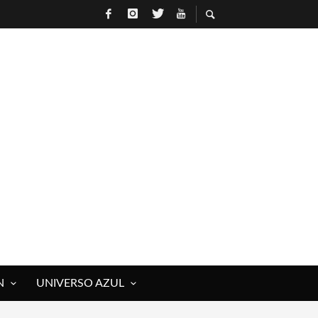
 ROCK)
N
UNIVERSO AZUL