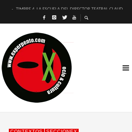
TIMBRE 4, LA ESCUELA DEL DIRECTOR TEATRAL CLAUDIO 
30 AÑOS (NO ES NADA) DE LA KATARSIS DEL TOMATAZO
MILITARES JUDÍAS EN #EXVITA
D’BALDOMEROS REINVENTAN [BITÁCORA 3.0] EN EXVITA
MARSHALL FLASH PRESENTA EN EXVITA [RELATIVA SENCILL
JOFRE BARDAGÍ EN EXVITA INTERPRETANDO A SERRAT
YORCH PRESENTA [CURSO DE ARMONÍA PERSECUTORIA] EN
MAGALÍ SARE NOS EXPLICA [DESCASADA]
«NO TENGO PUTOS SUEÑOS»
[A FUEGO] DE ESTEL DÍAZ
CONTEXTOS
SECCIONEX