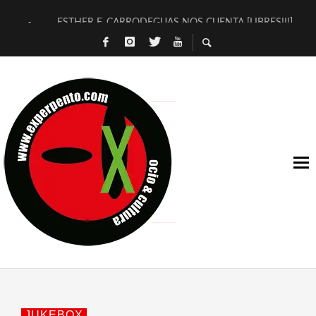
ESTHER F. CARRODEGUAS NOS CUENTA [LIBRES!!!]
[TERRA DE GUAPES] DE SANDRA MONFORT
[ELECTRA JONDA] DE JUAN GUERRERO ZAMORA
TIMBRE 4, LA ESCUELA DEL DIRECTOR TEATRAL CLAUDIO 
30 AÑOS (NO ES NADA) DE LA KATARSIS DEL TOMATAZO
MILITARES JUDÍAS EN #EXVITA
D’BALDOMEROS REINVENTAN [BITÁCORA 3.0] EN EXVITA
MARSHALL FLASH PRESENTA EN EXVITA [RELATIVA SENCILL
JOFRE BARDAGÍ EN EXVITA INTERPRETANDO A SERRAT
YORCH PRESENTA [CURSO DE ARMONÍA PERSECUTORIA] EN
JUKEBOX