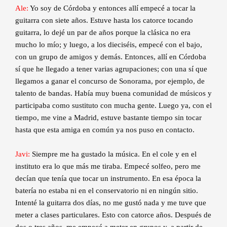
Ale:
Yo soy de Córdoba y entonces allí empecé a tocar la
guitarra con siete años. Estuve hasta los catorce tocando
guitarra, lo dejé un par de años porque la clásica no era
mucho lo mío; y luego, a los dieciséis, empecé con el bajo,
con un grupo de amigos y demás. Entonces, allí en Córdoba
sí que he llegado a tener varias agrupaciones; con una sí que
llegamos a ganar el concurso de Sonorama, por ejemplo, de
talento de bandas. Había muy buena comunidad de músicos y
participaba como sustituto con mucha gente. Luego ya, con el
tiempo, me vine a Madrid, estuve bastante tiempo sin tocar
hasta que esta amiga en común ya nos puso en contacto.
Javi:
Siempre me ha gustado la música. En el cole y en el
instituto era lo que más me tiraba. Empecé solfeo, pero me
decían que tenía que tocar un instrumento. En esa época la
batería no estaba ni en el conservatorio ni en ningún sitio.
Intenté la guitarra dos días, no me gustó nada y me tuve que
meter a clases particulares. Esto con catorce años. Después de
dos o tres años, me empecé a meter en grupos y, a partir de