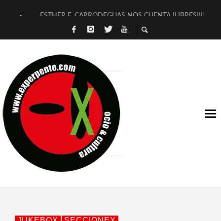
ESTHER F. CARRODEGUAS NOS CUENTA [LIBRES!!!]
[TERRA DE GUAPES] DE SANDRA MONFORT
[ELECTRA JONDA] DE JUAN GUERRERO ZAMORA
TIMBRE 4, LA ESCUELA DEL DIRECTOR TEATRAL CLAUDIO 
30 AÑOS (NO ES NADA) DE LA KATARSIS DEL TOMATAZO
MILITARES JUDÍAS EN #EXVITA
D’BALDOMEROS REINVENTAN [BITÁCORA 3.0] EN EXVITA
MARSHALL FLASH PRESENTA EN EXVITA [RELATIVA SENCILL
JOFRE BARDAGÍ EN EXVITA INTERPRETANDO A SERRAT
YORCH PRESENTA [CURSO DE ARMONÍA PERSECUTORIA] EN
JUKEBOX
SECCIONEX