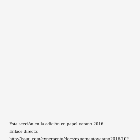
…
Esta sección en la edición en papel verano 2016
Enlace directo:
http://issuu.com/experpento/docs/experpentoverano2016/10?