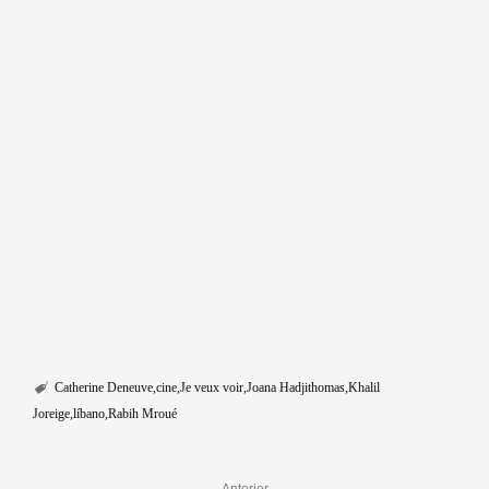
Catherine Deneuve
cine
Je veux voir
Joana Hadjithomas
Khalil
Joreige
líbano
Rabih Mroué