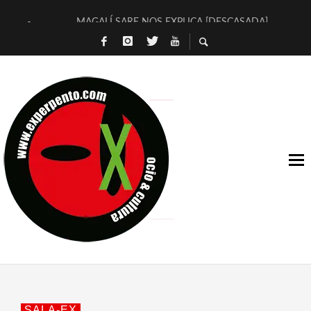
MAGALÍ SARE NOS EXPLICA [DESCASADA]
«NO TENGO PUTOS SUEÑOS»
[A FUEGO] DE ESTEL DÍAZ
[LA BOLA NEGRA] DE JAVIER CALVO Y JAVIER AMBROSSI
OSLO OVNIES LLEGAN CORRIENDO A ARANDA (SONORAMA
FÉLIX CALVO NOS PRESENTA [LAS PALMERAS] (NOVELA DE
[EL SER QUERIDO] DE RODRIGO SOROGOYEN
ENTREVISTA A IVÁN HUMANES POR [EL LIBRO ROJO]
ARRABAL, ARRABAL, ARRABAL, ARRABEAUX
DEL ASOMBRO CASUAL A LA MIRADA PURA: [SOBRE ARTE I
SALA-EX