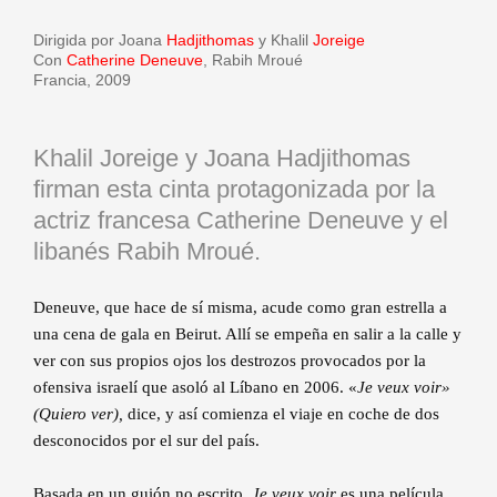
Dirigida por Joana
Hadjithomas
y Khalil
Joreige
Con
Catherine Deneuve
, Rabih Mroué
Francia, 2009
Khalil Joreige y Joana Hadjithomas
firman esta cinta protagonizada por la
actriz francesa Catherine Deneuve y el
libanés Rabih Mroué.
Deneuve, que hace de sí misma, acude como gran estrella a
una cena de gala en Beirut. Allí se empeña en salir a la calle y
ver con sus propios ojos los destrozos provocados por la
ofensiva israelí que asoló al Líbano en 2006. «
Je veux voir»
(Quiero ver),
dice, y así comienza el viaje en coche de dos
desconocidos por el sur del país.
Basada en un guión no escrito,
Je veux voir
es una película