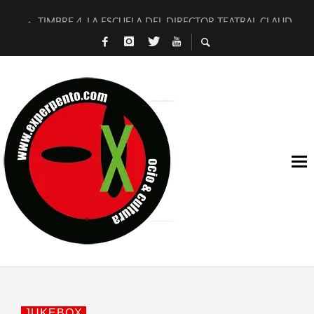
TIMBRE 4, LA ESCUELA DEL DIRECTOR TEATRAL CLAUDIO 
30 AÑOS (NO ES NADA) DE LA KATARSIS DEL TOMATAZO
MILITARES JUDÍAS EN #EXVITA
D’BALDOMEROS REINVENTAN [BITÁCORA 3.0] EN EXVITA
MARSHALL FLASH PRESENTA EN EXVITA [RELATIVA SENCILL
JOFRE BARDAGÍ EN EXVITA INTERPRETANDO A SERRAT
YORCH PRESENTA [CURSO DE ARMONÍA PERSECUTORIA] EN
MAGALÍ SARE NOS EXPLICA [DESCASADA]
«NO TENGO PUTOS SUEÑOS»
[A FUEGO] DE ESTEL DÍAZ
JUKEBOX