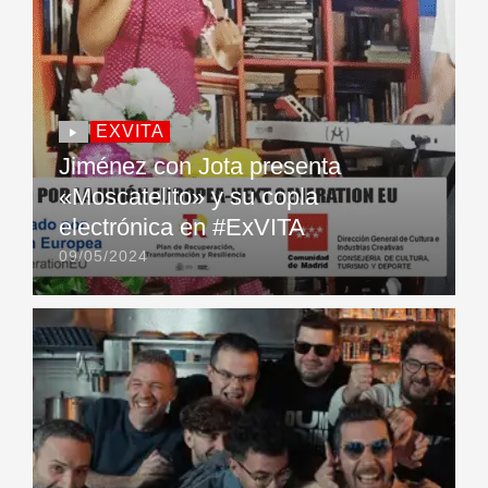
EXVITA
Jiménez con Jota presenta
«Moscatelito» y su copla
electrónica en #ExVITA
09/05/2024