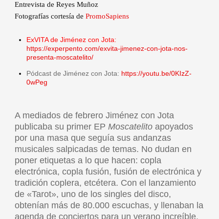
Entrevista de Reyes Muñoz
Fotografías cortesía de
PromoSapiens
ExVITA de Jiménez con Jota:
https://experpento.com/exvita-jimenez-con-jota-nos-
presenta-moscatelito/
Pódcast de Jiménez con Jota:
https://youtu.be/0KIzZ-
0wPeg
A mediados de febrero Jiménez con Jota
publicaba su primer EP
Moscatelito
apoyados
por una masa que seguía sus andanzas
musicales salpicadas de temas. No dudan en
poner etiquetas a lo que hacen: copla
electrónica, copla fusión, fusión de electrónica y
tradición coplera, etcétera. Con el lanzamiento
de «Tarot», uno de los singles del disco,
obtenían más de 80.000 escuchas, y llenaban la
agenda de conciertos para un verano increíble.