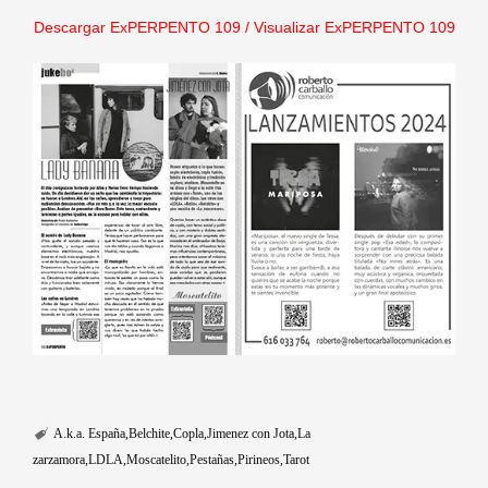
Descargar ExPERPENTO 109
/
Visualizar ExPERPENTO 109
A.k.a. España
Belchite
Copla
Jimenez con Jota
La
zarzamora
LDLA
Moscatelito
Pestañas
Pirineos
Tarot