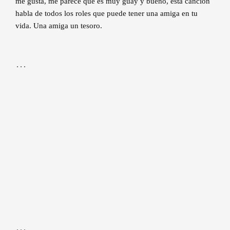
me gusta, me parece que es muy guay y bueno, esta canción
habla de todos los roles que puede tener una amiga en tu
vida. Una amiga un tesoro.
…
…