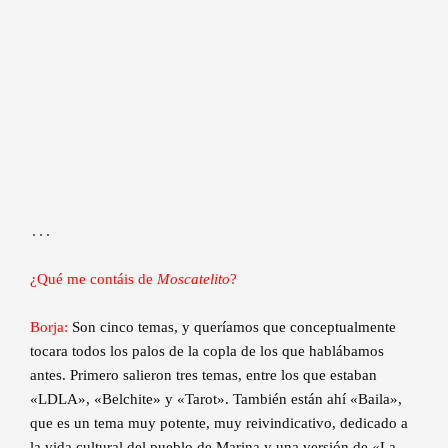
…
¿Qué me contáis de
Moscatelito
?
Borja:
Son cinco temas, y queríamos que conceptualmente
tocara todos los palos de la copla de los que hablábamos
antes. Primero salieron tres temas, entre los que estaban
«LDLA», «Belchite» y «Tarot». También están ahí «Baila»,
que es un tema muy potente, muy reivindicativo, dedicado a
la vida cultural del pueblo de Marina y una versión de «La