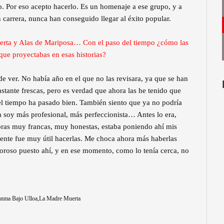
o. Por eso acepto hacerlo. Es un homenaje a ese grupo, y a
n carrera, nunca han conseguido llegar al éxito popular.
rta y Alas de Mariposa… Con el paso del tiempo ¿cómo las
que proyectabas en esas historias?
e ver. No había año en el que no las revisara, ya que se han
tante frescas, pero es verdad que ahora las he tenido que
 el tiempo ha pasado bien. También siento que ya no podría
a soy más profesional, más perfeccionista… Antes lo era,
 obras muy francas, muy honestas, estaba poniendo ahí mis
ente fue muy útil hacerlas. Me choca ahora más haberlas
roso puesto ahí, y en ese momento, como lo tenía cerca, no
anma Bajo Ulloa
La Madre Muerta