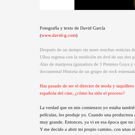
Fotografía y texto de David García
(
www.david-g.com
)
Después de un tiempo sin tener muchas noticias de
Ulloa regresa con la reedición en dvd de sus dos
Alas de mariposa (ganadora de 3 Premios Goya y de
documental Historia de un grupo de rock estrenada
Has pasado de ser el director de moda y taquillero 
española del cine, ¿cómo ha sido el proceso?
La verdad que en mis comienzos yo estaba también 
películas, los produje yo. Cuando una productora a
muy grande. Entonces, ya vi en esa época que no i
Y me decido a abrir mi propio camino, con unas obr