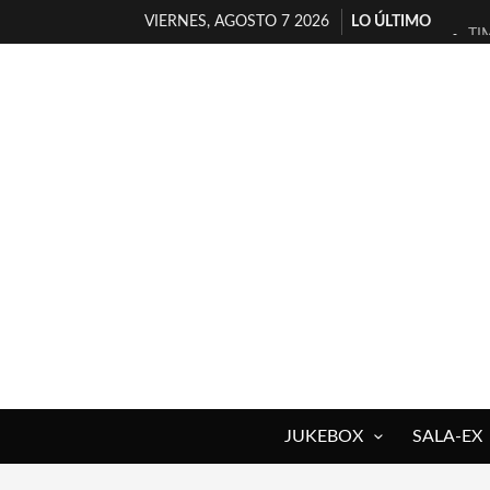
VIERNES, AGOSTO 7 2026
LO ÚLTIMO
TI
30
MI
D’
MA
JO
YO
MA
«N
[A
JUKEBOX
SALA-EX