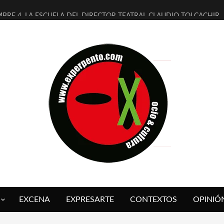
MBRE 4, LA ESCUELA DEL DIRECTOR TEATRAL CLAUDIO TOLCACHIR
 AÑOS (NO ES NADA) DE LA KATARSIS DEL TOMATAZO
LITARES JUDÍAS EN #EXVITA
BALDOMEROS REINVENTAN [BITÁCORA 3.0] EN EXVITA
RSHALL FLASH PRESENTA EN EXVITA [RELATIVA SENCILLEZ]
FRE BARDAGÍ EN EXVITA INTERPRETANDO A SERRAT
RCH PRESENTA [CURSO DE ARMONÍA PERSECUTORIA] EN EXVITA
GALÍ SARE NOS EXPLICA [DESCASADA]
O TENGO PUTOS SUEÑOS»
 FUEGO] DE ESTEL DÍAZ
EXCENA
EXPRESARTE
CONTEXTOS
OPINIÓ