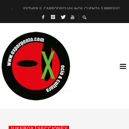
ESTHER F. CARRODEGUAS NOS CUENTA [LIBRES!!!]
[TERRA DE GUAPES] DE SANDRA MONFORT
[ELECTRA JONDA] DE JUAN GUERRERO ZAMORA
TIMBRE 4, LA ESCUELA DEL DIRECTOR TEATRAL CLAUDIO 
30 AÑOS (NO ES NADA) DE LA KATARSIS DEL TOMATAZO
MILITARES JUDÍAS EN #EXVITA
D’BALDOMEROS REINVENTAN [BITÁCORA 3.0] EN EXVITA
MARSHALL FLASH PRESENTA EN EXVITA [RELATIVA SENCILL
JOFRE BARDAGÍ EN EXVITA INTERPRETANDO A SERRAT
YORCH PRESENTA [CURSO DE ARMONÍA PERSECUTORIA] EN
JUKEBOX
SECCIONEX