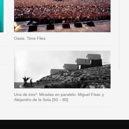
Oasis. Time Flies
Una de tres*: Miradas en paralelo: Miguel Fisac y
Alejandro de la Sota [50 – 80]