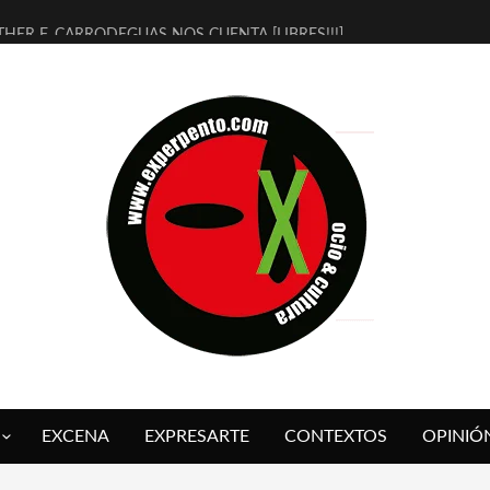
THER F. CARRODEGUAS NOS CUENTA [LIBRES!!!]
ERRA DE GUAPES] DE SANDRA MONFORT
LECTRA JONDA] DE JUAN GUERRERO ZAMORA
MBRE 4, LA ESCUELA DEL DIRECTOR TEATRAL CLAUDIO TOLCACHIR
 AÑOS (NO ES NADA) DE LA KATARSIS DEL TOMATAZO
LITARES JUDÍAS EN #EXVITA
BALDOMEROS REINVENTAN [BITÁCORA 3.0] EN EXVITA
RSHALL FLASH PRESENTA EN EXVITA [RELATIVA SENCILLEZ]
FRE BARDAGÍ EN EXVITA INTERPRETANDO A SERRAT
RCH PRESENTA [CURSO DE ARMONÍA PERSECUTORIA] EN EXVITA
EXCENA
EXPRESARTE
CONTEXTOS
OPINIÓ