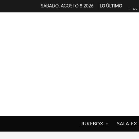
SÁBADO, AGOSTO 8 2026
LO ÚLTIMO
ES
[T
[E
TI
30
MI
D’
MA
JO
YO
JUKEBOX
SALA-EX