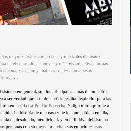
n los mayores éxitos comerciales y musicales del teatro
una en el centro de las nuevas y más reivindicativas formas
n la zona, y las que ya había se reinventan a pasos
IVA, oiga…
l sistema en general, son los principales temas de un teatro
a ser verdad que esto de la crisis resulta inspirador para las
obrón en la sala
La Puerta Estrecha
. Y digo obrón porque a
enido. La historia de una casa y de los que habitan en ella,
habla de desahucio, mendicidad, y en definitiva del sistema
as personas con su trayectoria vital, sus emociones, sus