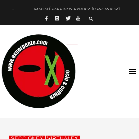
MAGALÍ SARE NOS EXPLICA [DESCASADA]
«NO TENGO PUTOS SUEÑOS»
[A FUEGO] DE ESTEL DÍAZ
[LA BOLA NEGRA] DE JAVIER CALVO Y JAVIER AMBROSSI
OSLO OVNIES LLEGAN CORRIENDO A ARANDA (SONORAMA
FÉLIX CALVO NOS PRESENTA [LAS PALMERAS] (NOVELA DE
[EL SER QUERIDO] DE RODRIGO SOROGOYEN
ENTREVISTA A IVÁN HUMANES POR [EL LIBRO ROJO]
ARRABAL, ARRABAL, ARRABAL, ARRABEAUX
DEL ASOMBRO CASUAL A LA MIRADA PURA: [SOBRE ARTE I
SECCIONEX
VIRTUALEX