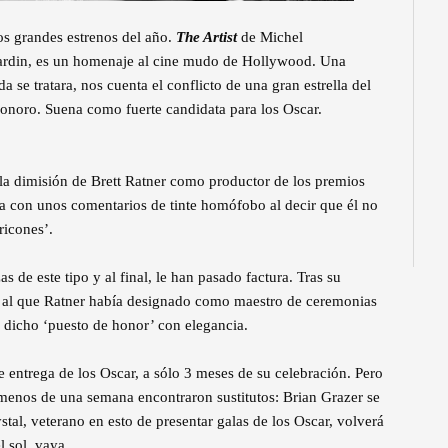
os grandes estrenos del año.
The Artist
de Michel
jardin, es un homenaje al cine mudo de Hollywood. Una
a se tratara, nos cuenta el conflicto de una gran estrella del
onoro. Suena como fuerte candidata para los Oscar.
la dimisión de Brett Ratner como productor de los premios
a con unos comentarios de tinte homófobo al decir que él no
ricones’.
s de este tipo y al final, le han pasado factura. Tras su
or al que Ratner había designado como maestro de ceremonias
de dicho ‘puesto de honor’ con elegancia.
e entrega de los Oscar, a sólo 3 meses de su celebración. Pero
enos de una semana encontraron sustitutos: Brian Grazer se
tal, veterano en esto de presentar galas de los Oscar, volverá
 sol, vaya.