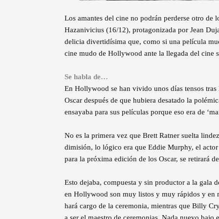
Los amantes del cine no podrán perderse otro de l
Hazanivicius (16/12), protagonizada por Jean Du
delicia divertidísima que, como si una película mud
cine mudo de Hollywood ante la llegada del cine s
Se habla de…
En Hollywood se han vivido unos días tensos tras 
Oscar después de que hubiera desatado la polémic
ensayaba para sus películas porque eso era de ‘ma
No es la primera vez que Brett Ratner suelta lindeza
dimisión, lo lógico era que Eddie Murphy, el act
para la próxima edición de los Oscar, se retirará 
Esto dejaba, compuesta y sin productor a la gala d
en Hollywood son muy listos y muy rápidos y en m
hará cargo de la ceremonia, mientras que Billy Crys
a ser el maestro de ceremonias. Nada nuevo bajo el