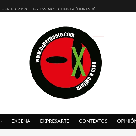
THER F. CARRODEGUAS NOS CUENTA [LIBRES!!!]
ERRA DE GUAPES] DE SANDRA MONFORT
LECTRA JONDA] DE JUAN GUERRERO ZAMORA
MBRE 4, LA ESCUELA DEL DIRECTOR TEATRAL CLAUDIO TOLCACHIR
 AÑOS (NO ES NADA) DE LA KATARSIS DEL TOMATAZO
LITARES JUDÍAS EN #EXVITA
BALDOMEROS REINVENTAN [BITÁCORA 3.0] EN EXVITA
RSHALL FLASH PRESENTA EN EXVITA [RELATIVA SENCILLEZ]
FRE BARDAGÍ EN EXVITA INTERPRETANDO A SERRAT
RCH PRESENTA [CURSO DE ARMONÍA PERSECUTORIA] EN EXVITA
EXCENA
EXPRESARTE
CONTEXTOS
OPINIÓ