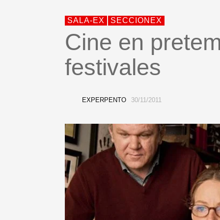
SALA-EX
SECCIONEX
Cine en prete
festivales
EXPERPENTO
30/11/2011