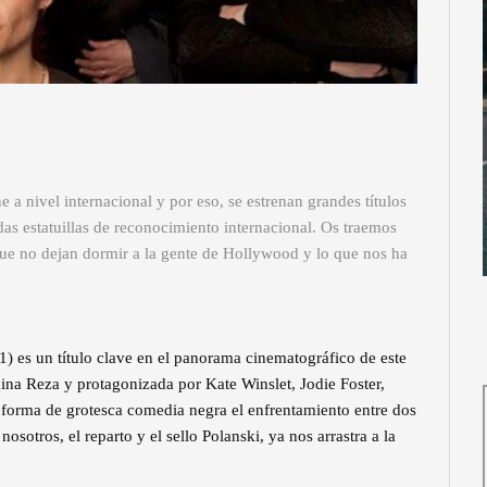
a nivel internacional y por eso, se estrenan grandes títulos
as estatuillas de reconocimiento internacional. Os traemos
 que no dejan dormir a la gente de Hollywood y lo que nos ha
?
) es un título clave en el panorama cinematográfico de este
mina Reza y protagonizada por Kate Winslet, Jodie Foster,
 forma de grotesca comedia negra el enfrentamiento entre dos
osotros, el reparto y el sello Polanski, ya nos arrastra a la