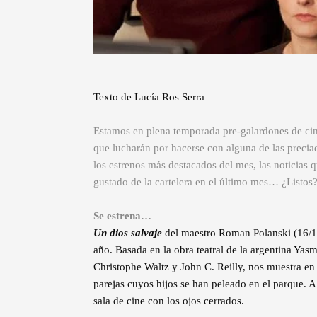
Texto de Lucía Ros Serra
Estamos en plena temporada pre-galardones de cine 
que lucharán por hacerse con alguna de las preciad
los estrenos más destacados del mes, las noticias
gustado de la cartelera en el último mes… ¿Listos
Se estrena…
Un dios salvaje
del maestro Roman Polanski (16/11
año. Basada en la obra teatral de la argentina Yas
Christophe Waltz y John C. Reilly, nos muestra en
parejas cuyos hijos se han peleado en el parque. A n
sala de cine con los ojos cerrados.