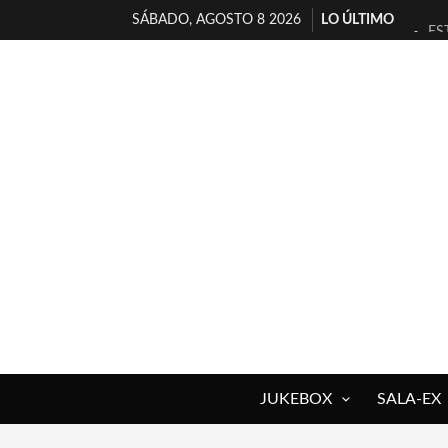
SÁBADO, AGOSTO 8 2026
LO ÚLTIMO
ES
[T
[E
TI
30
MI
D’
MA
JO
YO
JUKEBOX
SALA-EX