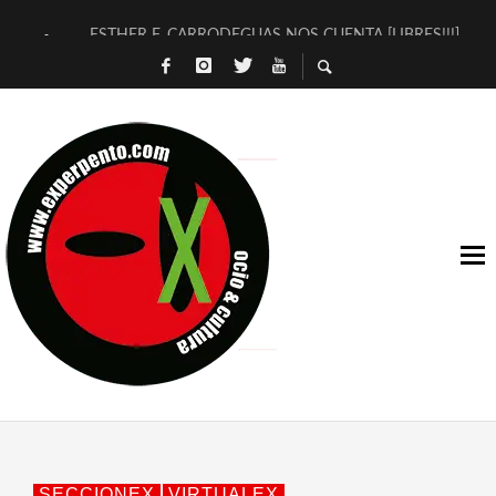
ESTHER F. CARRODEGUAS NOS CUENTA [LIBRES!!!]
[TERRA DE GUAPES] DE SANDRA MONFORT
[ELECTRA JONDA] DE JUAN GUERRERO ZAMORA
TIMBRE 4, LA ESCUELA DEL DIRECTOR TEATRAL CLAUDIO 
30 AÑOS (NO ES NADA) DE LA KATARSIS DEL TOMATAZO
MILITARES JUDÍAS EN #EXVITA
D’BALDOMEROS REINVENTAN [BITÁCORA 3.0] EN EXVITA
MARSHALL FLASH PRESENTA EN EXVITA [RELATIVA SENCILL
JOFRE BARDAGÍ EN EXVITA INTERPRETANDO A SERRAT
YORCH PRESENTA [CURSO DE ARMONÍA PERSECUTORIA] EN
SECCIONEX
VIRTUALEX