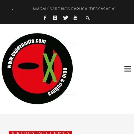
MAGALÍ SARE NOS EXPLICA [DESCASADA]
«NO TENGO PUTOS SUEÑOS»
[A FUEGO] DE ESTEL DÍAZ
[LA BOLA NEGRA] DE JAVIER CALVO Y JAVIER AMBROSSI
OSLO OVNIES LLEGAN CORRIENDO A ARANDA (SONORAMA
FÉLIX CALVO NOS PRESENTA [LAS PALMERAS] (NOVELA DE
[EL SER QUERIDO] DE RODRIGO SOROGOYEN
ENTREVISTA A IVÁN HUMANES POR [EL LIBRO ROJO]
ARRABAL, ARRABAL, ARRABAL, ARRABEAUX
DEL ASOMBRO CASUAL A LA MIRADA PURA: [SOBRE ARTE I
JUKEBOX
SECCIONEX