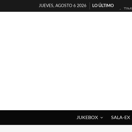
JUEVES, AGOSTO 6 2026
LO ÚLTIMO
TIM
30 
MIL
D’B
MAR
JOF
YOR
MAG
«NO
[A 
JUKEBOX
SALA-EX