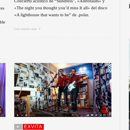
Concierto acústico de “Sundress”, «Astronauts» y
«The night you thought you’d miss It all» del disco
res
«A lighthouse that wants to be” de .polar.
ble
Leer mucho más
EXVITA