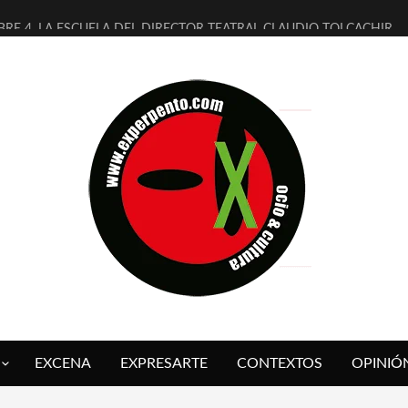
BRE 4, LA ESCUELA DEL DIRECTOR TEATRAL CLAUDIO TOLCACHIR
AÑOS (NO ES NADA) DE LA KATARSIS DEL TOMATAZO
ITARES JUDÍAS EN #EXVITA
ALDOMEROS REINVENTAN [BITÁCORA 3.0] EN EXVITA
SHALL FLASH PRESENTA EN EXVITA [RELATIVA SENCILLEZ]
RE BARDAGÍ EN EXVITA INTERPRETANDO A SERRAT
CH PRESENTA [CURSO DE ARMONÍA PERSECUTORIA] EN EXVITA
ALÍ SARE NOS EXPLICA [DESCASADA]
 TENGO PUTOS SUEÑOS»
FUEGO] DE ESTEL DÍAZ
EXCENA
EXPRESARTE
CONTEXTOS
OPINIÓ