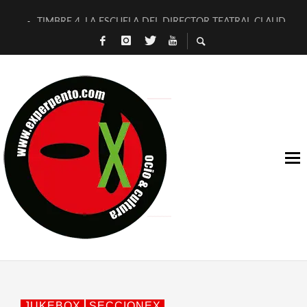
TIMBRE 4, LA ESCUELA DEL DIRECTOR TEATRAL CLAUDIO 
30 AÑOS (NO ES NADA) DE LA KATARSIS DEL TOMATAZO
MILITARES JUDÍAS EN #EXVITA
D’BALDOMEROS REINVENTAN [BITÁCORA 3.0] EN EXVITA
MARSHALL FLASH PRESENTA EN EXVITA [RELATIVA SENCILL
JOFRE BARDAGÍ EN EXVITA INTERPRETANDO A SERRAT
YORCH PRESENTA [CURSO DE ARMONÍA PERSECUTORIA] EN
MAGALÍ SARE NOS EXPLICA [DESCASADA]
«NO TENGO PUTOS SUEÑOS»
[A FUEGO] DE ESTEL DÍAZ
JUKEBOX
SECCIONEX