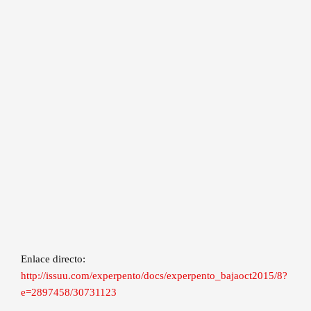
Enlace directo:
http://issuu.com/experpento/docs/experpento_bajaoct2015/8?
e=2897458/30731123