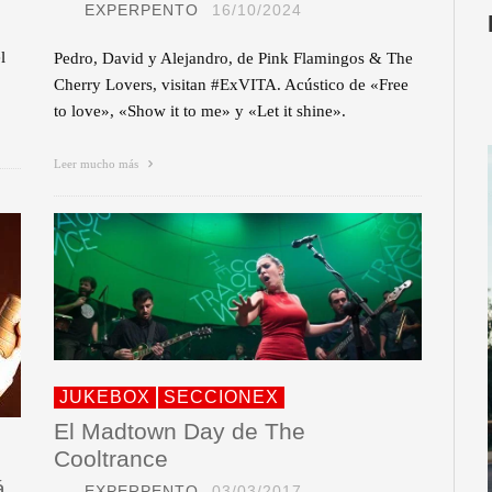
EXPERPENTO
16/10/2024
l
Pedro, David y Alejandro, de Pink Flamingos & The
Cherry Lovers, visitan #ExVITA. Acústico de «Free
to love», «Show it to me» y «Let it shine».
Leer mucho más
JUKEBOX
SECCIONEX
El Madtown Day de The
Cooltrance
á
EXPERPENTO
03/03/2017