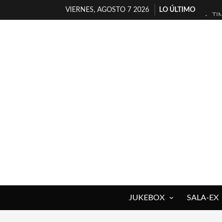
VIERNES, AGOSTO 7 2026
LO ÚLTIMO
TI
30
MI
D’
MA
JO
YO
MA
«N
[A
JUKEBOX
SALA-EX