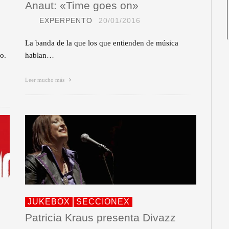
Anaut: «Time goes on»
EXPERPENTO
20/01/2016
La banda de la que los que entienden de música
o.
hablan…
Leer mucho más
JUKEBOX
SECCIONEX
Patricia Kraus presenta Divazz