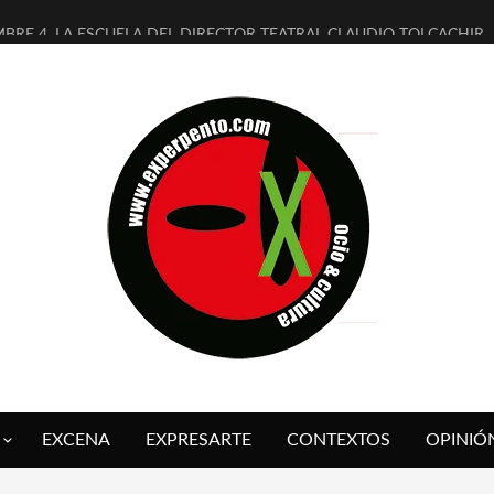
MBRE 4, LA ESCUELA DEL DIRECTOR TEATRAL CLAUDIO TOLCACHIR
 AÑOS (NO ES NADA) DE LA KATARSIS DEL TOMATAZO
LITARES JUDÍAS EN #EXVITA
BALDOMEROS REINVENTAN [BITÁCORA 3.0] EN EXVITA
RSHALL FLASH PRESENTA EN EXVITA [RELATIVA SENCILLEZ]
FRE BARDAGÍ EN EXVITA INTERPRETANDO A SERRAT
RCH PRESENTA [CURSO DE ARMONÍA PERSECUTORIA] EN EXVITA
GALÍ SARE NOS EXPLICA [DESCASADA]
O TENGO PUTOS SUEÑOS»
 FUEGO] DE ESTEL DÍAZ
EXCENA
EXPRESARTE
CONTEXTOS
OPINIÓ