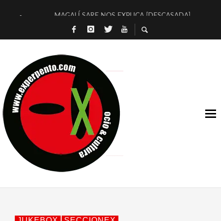
MAGALÍ SARE NOS EXPLICA [DESCASADA]
«NO TENGO PUTOS SUEÑOS»
[A FUEGO] DE ESTEL DÍAZ
[LA BOLA NEGRA] DE JAVIER CALVO Y JAVIER AMBROSSI
OSLO OVNIES LLEGAN CORRIENDO A ARANDA (SONORAMA
FÉLIX CALVO NOS PRESENTA [LAS PALMERAS] (NOVELA DE
[EL SER QUERIDO] DE RODRIGO SOROGOYEN
ENTREVISTA A IVÁN HUMANES POR [EL LIBRO ROJO]
ARRABAL, ARRABAL, ARRABAL, ARRABEAUX
DEL ASOMBRO CASUAL A LA MIRADA PURA: [SOBRE ARTE I
JUKEBOX
SECCIONEX