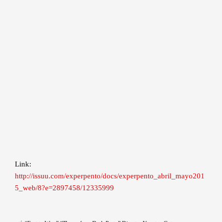
Link:
http://issuu.com/experpento/docs/experpento_abril_mayo201
5_web/8?e=2897458/12335999