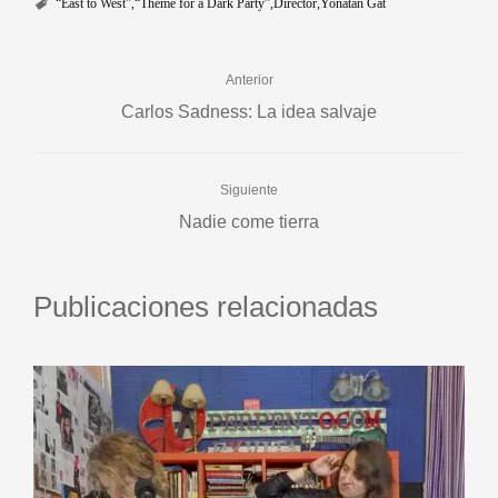
“East to West”
“Theme for a Dark Party”
Director
Yonatan Gat
Anterior
Carlos Sadness: La idea salvaje
Siguiente
Nadie come tierra
Publicaciones relacionadas