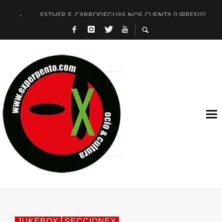
ESTHER F. CARRODEGUAS NOS CUENTA [LIBRES!!!]
[TERRA DE GUAPES] DE SANDRA MONFORT
[ELECTRA JONDA] DE JUAN GUERRERO ZAMORA
TIMBRE 4, LA ESCUELA DEL DIRECTOR TEATRAL CLAUDIO 
30 AÑOS (NO ES NADA) DE LA KATARSIS DEL TOMATAZO
MILITARES JUDÍAS EN #EXVITA
D’BALDOMEROS REINVENTAN [BITÁCORA 3.0] EN EXVITA
MARSHALL FLASH PRESENTA EN EXVITA [RELATIVA SENCILL
JOFRE BARDAGÍ EN EXVITA INTERPRETANDO A SERRAT
YORCH PRESENTA [CURSO DE ARMONÍA PERSECUTORIA] EN
JUKEBOX
SECCIONEX