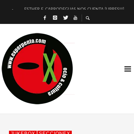
ESTHER F. CARRODEGUAS NOS CUENTA [LIBRES!!!]
[TERRA DE GUAPES] DE SANDRA MONFORT
[ELECTRA JONDA] DE JUAN GUERRERO ZAMORA
TIMBRE 4, LA ESCUELA DEL DIRECTOR TEATRAL CLAUDIO 
30 AÑOS (NO ES NADA) DE LA KATARSIS DEL TOMATAZO
MILITARES JUDÍAS EN #EXVITA
D’BALDOMEROS REINVENTAN [BITÁCORA 3.0] EN EXVITA
MARSHALL FLASH PRESENTA EN EXVITA [RELATIVA SENCILL
JOFRE BARDAGÍ EN EXVITA INTERPRETANDO A SERRAT
YORCH PRESENTA [CURSO DE ARMONÍA PERSECUTORIA] EN
JUKEBOX
SECCIONEX