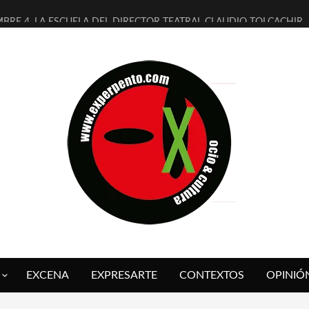
MBRE 4, LA ESCUELA DEL DIRECTOR TEATRAL CLAUDIO TOLCACHIR
 AÑOS (NO ES NADA) DE LA KATARSIS DEL TOMATAZO
LITARES JUDÍAS EN #EXVITA
BALDOMEROS REINVENTAN [BITÁCORA 3.0] EN EXVITA
RSHALL FLASH PRESENTA EN EXVITA [RELATIVA SENCILLEZ]
FRE BARDAGÍ EN EXVITA INTERPRETANDO A SERRAT
RCH PRESENTA [CURSO DE ARMONÍA PERSECUTORIA] EN EXVITA
GALÍ SARE NOS EXPLICA [DESCASADA]
O TENGO PUTOS SUEÑOS»
 FUEGO] DE ESTEL DÍAZ
EXCENA
EXPRESARTE
CONTEXTOS
OPINIÓ