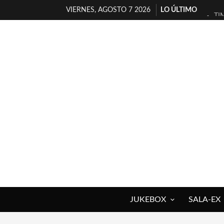
VIERNES, AGOSTO 7 2026
LO ÚLTIMO
TI
30
MI
D’
MA
JO
YO
MA
«N
[A
JUKEBOX
SALA-EX