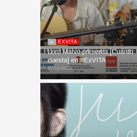
EXVITA
Lord Malvo presenta [Cuánto
cuesta] en #ExVITA
27/11/2025