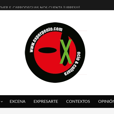
THER F. CARRODEGUAS NOS CUENTA [LIBRES!!!]
ERRA DE GUAPES] DE SANDRA MONFORT
LECTRA JONDA] DE JUAN GUERRERO ZAMORA
MBRE 4, LA ESCUELA DEL DIRECTOR TEATRAL CLAUDIO TOLCACHIR
 AÑOS (NO ES NADA) DE LA KATARSIS DEL TOMATAZO
LITARES JUDÍAS EN #EXVITA
BALDOMEROS REINVENTAN [BITÁCORA 3.0] EN EXVITA
RSHALL FLASH PRESENTA EN EXVITA [RELATIVA SENCILLEZ]
FRE BARDAGÍ EN EXVITA INTERPRETANDO A SERRAT
RCH PRESENTA [CURSO DE ARMONÍA PERSECUTORIA] EN EXVITA
EXCENA
EXPRESARTE
CONTEXTOS
OPINIÓ