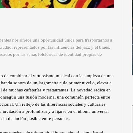
nentes nos ofrece una oportunidad única para trasportarnos a
ciudad, representados por las influencias del jazz y el blues,
marcados por las señas folclóricas de identidad propias de
to de combinar el virtuosismo musical con la simpleza de una
a banda sonora de un largometraje de primer nivel o, elevar a
al de muchas cafeterías y restaurantes. La novedad radica en
a conseguir una fusión moderna, una comunión perfecta entre
ional. Un reflejo de las diferencias sociales y culturales,
invitación a profundizar y a fijarse en el idioma universal
sin distinción posible entre personas.
tros músicos de primer nivel internacional, como Israel