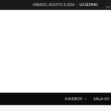
SÁBADO, AGOSTO 8 2026
LO ÚLTIMO
ES
[T
[E
TI
30
MI
D’
MA
JO
YO
JUKEBOX
SALA-EX