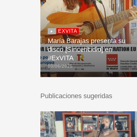
EXVITA
María Barajas presenta su
disco [Sincericidio] en
#ExVITA
10/06/2025
Publicaciones sugeridas