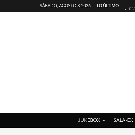
SÁBADO, AGOSTO 8 2026
LO ÚLTIMO
ES
[T
[E
TI
30
MI
D’
MA
JO
YO
JUKEBOX
SALA-EX