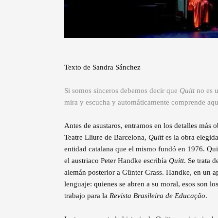
Texto de Sandra Sánchez
Si somos sinceros debemos decir que
Quitt
no es u
mira y escucha y automáticamente comprende aquel
Antes de asustaros, entramos en los detalles más 
Teatre Lliure de Barcelona,
Quitt
es la obra elegid
entidad catalana que el mismo fundó en 1976. Quiz
el austriaco Peter Handke escribía
Quitt
. Se trata 
alemán posterior a Günter Grass. Handke, en un a
lenguaje: quienes se abren a su moral, esos son l
trabajo para la
Revista Brasileira de Educação
.