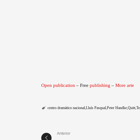
Open publication
– Free
publishing
–
More arte
centro dramático nacional
Lluís Pasqual
Peter Handke
Quitt
Te
Anterior