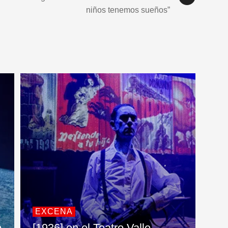
niños tenemos sueños”
EXCENA
o
[1936] en el Teatro Valle-