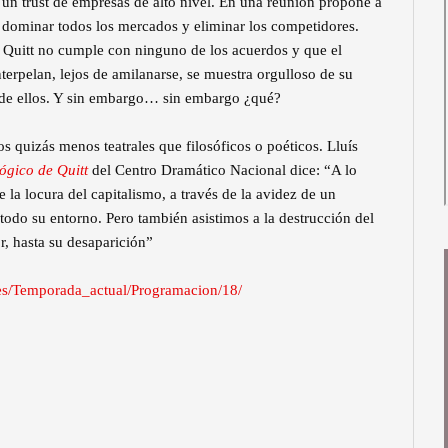
e un trust de empresas de alto nivel. En una reunión propone a
 dominar todos los mercados y eliminar los competidores.
 Quitt no cumple con ninguno de los acuerdos y que el
terpelan, lejos de amilanarse, se muestra orgulloso de su
 de ellos. Y sin embargo… sin embargo ¿qué?
 quizás menos teatrales que filosóficos o poéticos. Lluís
gico de Quitt
del Centro Dramático Nacional dice: “A lo
 la locura del capitalismo, a través de la avidez de un
todo su entorno. Pero también asistimos a la destrucción del
r, hasta su desaparición”
/es/Temporada_actual/Programacion/18/