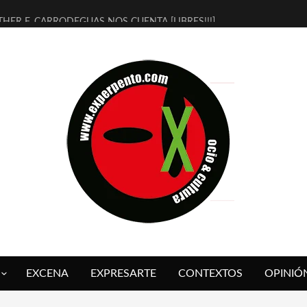
THER F. CARRODEGUAS NOS CUENTA [LIBRES!!!]
ERRA DE GUAPES] DE SANDRA MONFORT
LECTRA JONDA] DE JUAN GUERRERO ZAMORA
MBRE 4, LA ESCUELA DEL DIRECTOR TEATRAL CLAUDIO TOLCACHIR
 AÑOS (NO ES NADA) DE LA KATARSIS DEL TOMATAZO
LITARES JUDÍAS EN #EXVITA
BALDOMEROS REINVENTAN [BITÁCORA 3.0] EN EXVITA
RSHALL FLASH PRESENTA EN EXVITA [RELATIVA SENCILLEZ]
FRE BARDAGÍ EN EXVITA INTERPRETANDO A SERRAT
RCH PRESENTA [CURSO DE ARMONÍA PERSECUTORIA] EN EXVITA
EXCENA
EXPRESARTE
CONTEXTOS
OPINIÓ