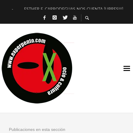
ESTHER F. CARRODEGUAS NOS CUENTA [LIBRES!!!]
[TERRA DE GUAPES] DE SANDRA MONFORT
[ELECTRA JONDA] DE JUAN GUERRERO ZAMORA
TIMBRE 4, LA ESCUELA DEL DIRECTOR TEATRAL CLAUDIO 
30 AÑOS (NO ES NADA) DE LA KATARSIS DEL TOMATAZO
MILITARES JUDÍAS EN #EXVITA
D’BALDOMEROS REINVENTAN [BITÁCORA 3.0] EN EXVITA
MARSHALL FLASH PRESENTA EN EXVITA [RELATIVA SENCILL
JOFRE BARDAGÍ EN EXVITA INTERPRETANDO A SERRAT
YORCH PRESENTA [CURSO DE ARMONÍA PERSECUTORIA] EN
Publicaciones en esta sección