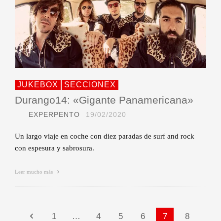
JUKEBOX
SECCIONEX
Durango14: «Gigante Panamericana»
EXPERPENTO
19/02/2020
Un largo viaje en coche con diez paradas de surf and rock
con espesura y sabrosura.
Leer mucho más
1
…
4
5
6
7
8