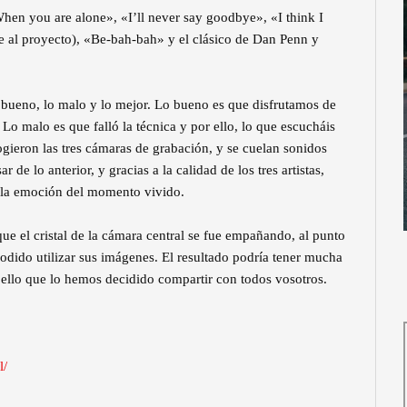
When you are alone», «I’ll never say goodbye», «I think I
e al proyecto), «Be-bah-bah» y el clásico de Dan Penn y
o bueno, lo malo y lo mejor. Lo bueno es que disfrutamos de
 Lo malo es que falló la técnica y por ello, lo que escucháis
ogieron las tres cámaras de grabación, y se cuelan sonidos
r de lo anterior, y gracias a la calidad de los tres artistas,
 la emoción del momento vivido.
que el cristal de la cámara central se fue empañando, al punto
odido utilizar sus imágenes. El resultado podría tener mucha
 ello que lo hemos decidido compartir con todos vosotros.
l/