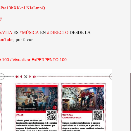
_0CPre19hXK-nLNJaLmpQ
g/
xVITA
ES
#MÚSICA
EN
#DIRECTO
DESDE LA
ouTube
, por favor.
 100
/
Visualizar ExPERPENTO 100