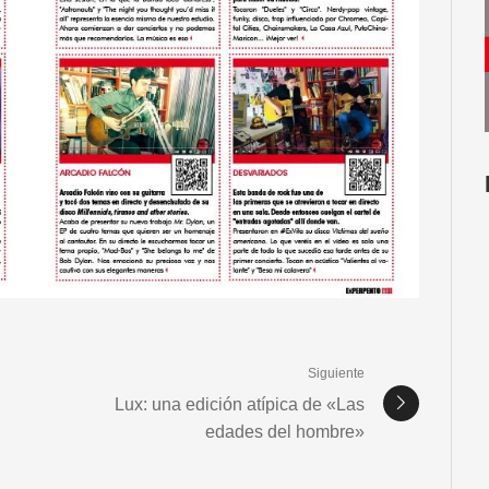
Siguiente
Lux: una edición atípica de «Las
edades del hombre»