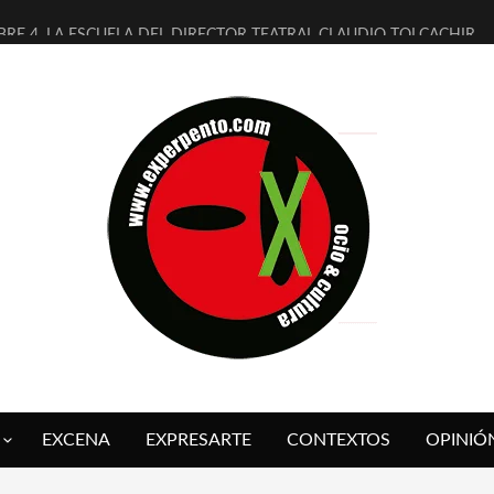
BRE 4, LA ESCUELA DEL DIRECTOR TEATRAL CLAUDIO TOLCACHIR
AÑOS (NO ES NADA) DE LA KATARSIS DEL TOMATAZO
ITARES JUDÍAS EN #EXVITA
ALDOMEROS REINVENTAN [BITÁCORA 3.0] EN EXVITA
SHALL FLASH PRESENTA EN EXVITA [RELATIVA SENCILLEZ]
RE BARDAGÍ EN EXVITA INTERPRETANDO A SERRAT
CH PRESENTA [CURSO DE ARMONÍA PERSECUTORIA] EN EXVITA
ALÍ SARE NOS EXPLICA [DESCASADA]
 TENGO PUTOS SUEÑOS»
FUEGO] DE ESTEL DÍAZ
EXCENA
EXPRESARTE
CONTEXTOS
OPINIÓ