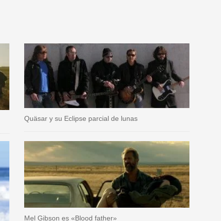
Quäsar y su Eclipse parcial de lunas
Mel Gibson es «Blood father»