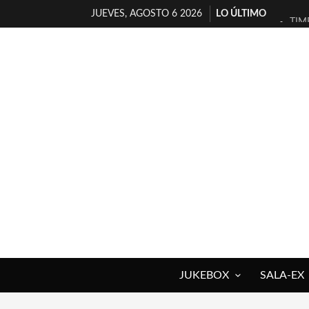
JUEVES, AGOSTO 6 2026
LO ÚLTIMO
TIM
30 
MIL
D’B
MAR
JOF
YOR
MAG
«NO
[A 
JUKEBOX
SALA-EX