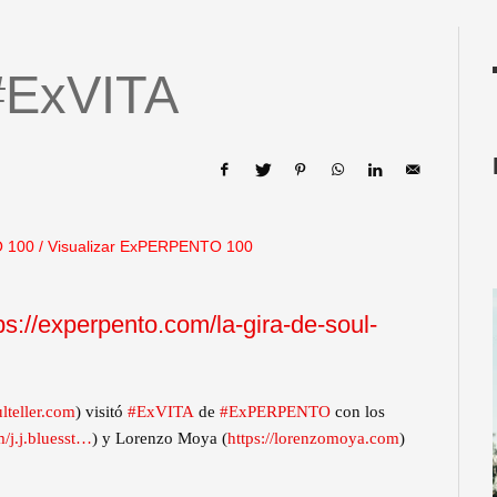
 #ExVITA
 100
/
Visualizar ExPERPENTO 100
ps://experpento.com/la-gira-de-soul-
lteller.com
) visitó
#ExVITA
de
#ExPERPENTO
con los
/j.j.bluesst…
) y Lorenzo Moya (
https://lorenzomoya.com
)