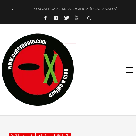
MAGALÍ SARE NOS EXPLICA [DESCASADA]
«NO TENGO PUTOS SUEÑOS»
[A FUEGO] DE ESTEL DÍAZ
[LA BOLA NEGRA] DE JAVIER CALVO Y JAVIER AMBROSSI
OSLO OVNIES LLEGAN CORRIENDO A ARANDA (SONORAMA
FÉLIX CALVO NOS PRESENTA [LAS PALMERAS] (NOVELA DE
[EL SER QUERIDO] DE RODRIGO SOROGOYEN
ENTREVISTA A IVÁN HUMANES POR [EL LIBRO ROJO]
ARRABAL, ARRABAL, ARRABAL, ARRABEAUX
DEL ASOMBRO CASUAL A LA MIRADA PURA: [SOBRE ARTE I
SALA-EX
SECCIONEX